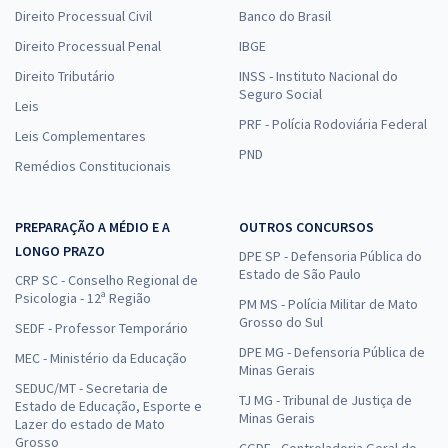
Direito Processual Civil
Banco do Brasil
Direito Processual Penal
IBGE
Direito Tributário
INSS - Instituto Nacional do
Seguro Social
Leis
PRF - Polícia Rodoviária Federal
Leis Complementares
PND
Remédios Constitucionais
PREPARAÇÃO A MÉDIO E A
OUTROS CONCURSOS
LONGO PRAZO
DPE SP - Defensoria Pública do
Estado de São Paulo
CRP SC - Conselho Regional de
Psicologia - 12ª Região
PM MS - Polícia Militar de Mato
Grosso do Sul
SEDF - Professor Temporário
DPE MG - Defensoria Pública de
MEC - Ministério da Educação
Minas Gerais
SEDUC/MT - Secretaria de
TJ MG - Tribunal de Justiça de
Estado de Educação, Esporte e
Minas Gerais
Lazer do estado de Mato
Grosso
CGDF - Controladoria Geral do