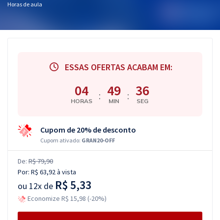
Horas de aula
ESSAS OFERTAS ACABAM EM:
04
49
35
:
:
HORAS
MIN
SEG
Cupom de 20% de desconto
Cupom ativado:
GRAN20-OFF
De:
R$ 79,90
Por:
R$ 63,92
à vista
R$ 5,33
ou
12x de
Economize R$ 15,98 (-20%)