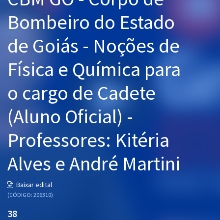
Pós
Bombeiro do Estado
Graduação
de Goiás - Noções de
OAB
Física e Química para
Mentorias
o cargo de Cadete
Questões grátis
(Aluno Oficial) -
Conteúdo gratuito
Professores: Kitéria
Blog
Alves e André Martini
Aprovados
Baixar edital
Atendimento
(CÓDIGO: 206310)
38