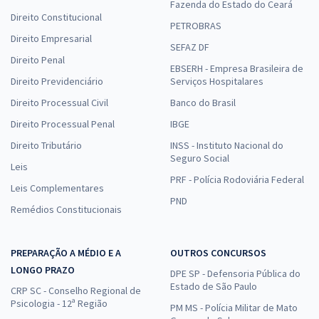
Fazenda do Estado do Ceará
Direito Constitucional
PETROBRAS
Direito Empresarial
SEFAZ DF
Direito Penal
EBSERH - Empresa Brasileira de
Direito Previdenciário
Serviços Hospitalares
Direito Processual Civil
Banco do Brasil
Direito Processual Penal
IBGE
Direito Tributário
INSS - Instituto Nacional do
Seguro Social
Leis
PRF - Polícia Rodoviária Federal
Leis Complementares
PND
Remédios Constitucionais
PREPARAÇÃO A MÉDIO E A
OUTROS CONCURSOS
LONGO PRAZO
DPE SP - Defensoria Pública do
Estado de São Paulo
CRP SC - Conselho Regional de
Psicologia - 12ª Região
PM MS - Polícia Militar de Mato