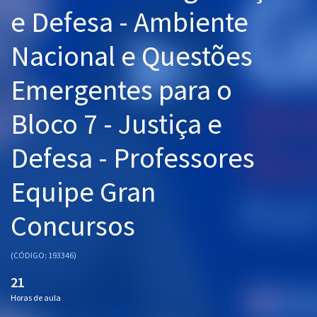
e Defesa - Ambiente
Pós
Graduação
Nacional e Questões
Emergentes para o
OAB
Mentorias
Bloco 7 - Justiça e
Defesa - Professores
Questões grátis
Conteúdo gratuito
Equipe Gran
Blog
Concursos
Aprovados
(CÓDIGO: 193346)
Atendimento
21
Horas de aula