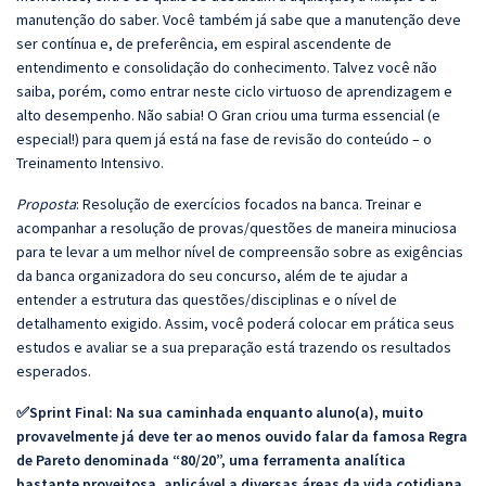
manutenção do saber. Você também já sabe que a manutenção deve
ser contínua e, de preferência, em espiral ascendente de
entendimento e consolidação do conhecimento. Talvez você não
saiba, porém, como entrar neste ciclo virtuoso de aprendizagem e
alto desempenho. Não sabia! O Gran criou uma turma essencial (e
especial!) para quem já está na fase de revisão do conteúdo – o
Treinamento Intensivo.
Proposta
: Resolução de exercícios focados na banca. Treinar e
acompanhar a resolução de provas/questões de maneira minuciosa
para te levar a um melhor nível de compreensão sobre as exigências
da banca organizadora do seu concurso, além de te ajudar a
entender a estrutura das questões/disciplinas e o nível de
detalhamento exigido. Assim, você poderá colocar em prática seus
estudos e avaliar se a sua preparação está trazendo os resultados
esperados.
✅Sprint Final: Na sua caminhada enquanto aluno(a), muito
provavelmente já deve ter ao menos ouvido falar da famosa Regra
de Pareto denominada “80/20”, uma ferramenta analítica
bastante proveitosa, aplicável a diversas áreas da vida cotidiana