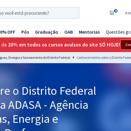
0
At
20% OFF
Pós
Graduação
OAB
Mentorias
Questões gr
 de
20% em todos os cursos avulsos do site SÓ HOJE!
Co
uas, Energia e Saneamento do Distrito Federal
 o Distrito Federal
 a ADASA - Agência
s, Energia e