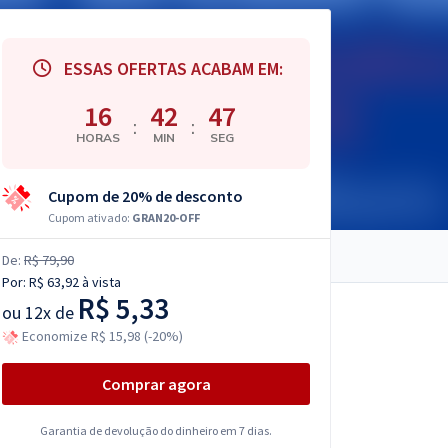
ESSAS OFERTAS ACABAM EM:
16
42
46
:
:
HORAS
MIN
SEG
Cupom de 20% de desconto
Cupom ativado:
GRAN20-OFF
De:
R$ 79,90
Por:
R$ 63,92
à vista
R$ 5,33
ou
12x de
Economize R$ 15,98 (-20%)
Comprar agora
Garantia de devolução do dinheiro em 7 dias.