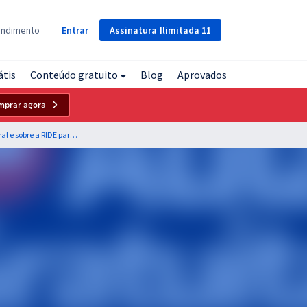
Assinatura
Ilimitada
11
endimento
Entrar
átis
Conteúdo gratuito
Blog
Aprovados
mprar agora
Conhecimentos sobre o Distrito Federal e sobre a RIDE para a ADASA - Agência Reguladora de Águas, Energia e Saneamento do DF - Professora: Rebecca Guimarães