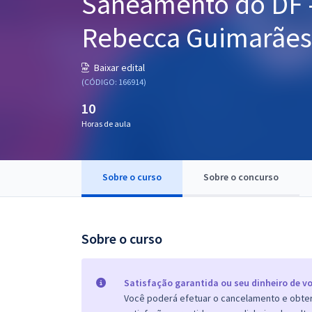
Saneamento do DF -
Pós
Rebecca Guimarães
Graduação
Baixar edital
OAB
(CÓDIGO: 166914)
10
Mentorias
Horas de aula
Questões grátis
Conteúdo gratuito
Sobre o curso
Sobre o concurso
Blog
Aprovados
Sobre o curso
Atendimento
Satisfação garantida ou seu dinheiro de vo
Você poderá efetuar o cancelamento e obter 