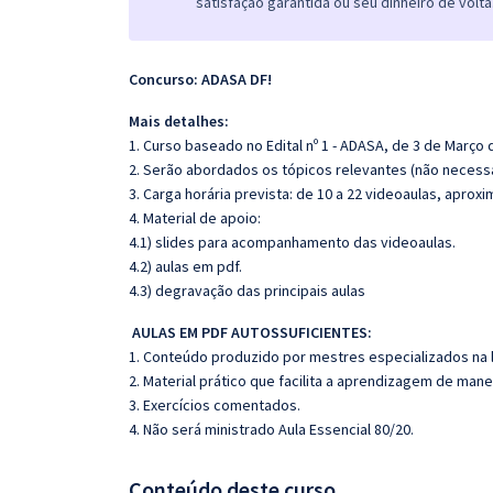
satisfação garantida ou seu dinheiro de volta
Concurso: ADASA DF!
Mais detalhes:
1. Curso baseado no Edital nº 1 - ADASA, de 3 de Março 
2. Serão abordados os tópicos relevantes (não necessa
3. Carga horária prevista: de 10 a 22 videoaulas, apro
4. Material de apoio:
4.1) slides para acompanhamento das videoaulas.
4.2) aulas em pdf.
4.3) degravação das principais aulas
AULAS EM PDF AUTOSSUFICIENTES:
1. Conteúdo produzido por mestres especializados na 
2. Material prático que facilita a aprendizagem de mane
3. Exercícios comentados.
4. Não será ministrado Aula Essencial 80/20.
Conteúdo deste curso