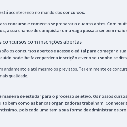
ue está acontecendo no mundo dos
concursos.
ara concurso e comece a se preparar o quanto antes. Com muita
os, a sua chance de conquistar uma vaga passa a ser bem maior
os concursos com inscrições abertas
s são os
concursos abertos e acesse o edital para começar a sua
ido pode lhe fazer perder a inscrição e ver o seu sonho se dis
 em andamento e até mesmo os previstos. Ter em mente os concurso
ais qualidade.
 maneira de estudar para o processo seletivo. Os nossos curso
uito bem como as bancas organizadoras trabalham. Conhecer a
tíssimo, pois cada uma tem a sua forma de administrar os proc