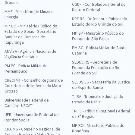
Grosso
CGDF - Controladoria Geral do
Distrito Federal
MME - Ministério de Minas e
Energia
DPE RS - Defensoria Pública do
Estado do Rio Grande do Sul
MP GO - Ministério Público do
Estado de Goiás - Secretário
MP SP - Ministério Público do
Auxiliar da Comarca de
Estado de São Paulo
Itapuranga
PM SC - Polícia Militar de Santa
ANVISA - Agência Nacional de
Catarina
Vigilância Sanitária
SEDUC RS - Secretaria de
PM PE - Polícia Militar de
Estado da Educação do Rio
Pernambuco
Grande do Sul
CRECI MT - Conselho Regional de
SEJUS ES - Secretaria da Justiça
Corretores de Imóveis do Mato
do Espírito Santo
Grosso
TJ BA - Tribunal de Justiça do
Universidade Federal de
Estado da Bahia
Catalão - UFCAT
TRF 3 - Tribunal Regional Federal
UFR - Universidade Federal de
da 3ª Região
Rondonópolis
MP RO - Ministério Público de
CRA MS - Conselho Regional de
Rondônia
Administração do Mato Grosso