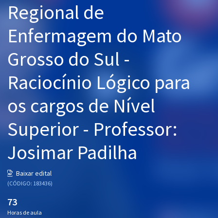
Regional de
Pós
Enfermagem do Mato
Graduação
Grosso do Sul -
OAB
Raciocínio Lógico para
Mentorias
os cargos de Nível
Questões grátis
Conteúdo gratuito
Superior - Professor:
Blog
Josimar Padilha
Aprovados
Baixar edital
(CÓDIGO: 183436)
Atendimento
73
Horas de aula