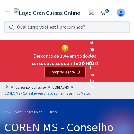
0
Assinatura Ilimitada 11
Acesso a todos os cursos. Teste grátis por 7 dias!
Assinatura OAB Até Passar
Acesso ilimitado a toda preparação para o Exame da
Desconto de
20% em todos os
Ordem, até você passar!
cursos avulsos do site SÓ HOJE!
Comprar agora
Residências Multiprofissionais
Preparação completa e intensiva para as principais
Cursos por Concurso
COREN/MS
residências em saúde do Brasil
COREN MS - Conselho Regional de Enfermagem do Mato Grosso do Sul - Raciocínio Lógico para os cargos de Nível Superior - Professor: Josimar Padilha
Concursos
MS - Administrativas, Outras
Assinatura Ilimitada
COREN MS - Conselho
Cursos 20% OFF