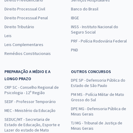
Direito Processual Civil
Banco do Brasil
Direito Processual Penal
IBGE
Direito Tributário
INSS - Instituto Nacional do
Seguro Social
Leis
PRF - Polícia Rodoviária Federal
Leis Complementares
PND
Remédios Constitucionais
PREPARAÇÃO A MÉDIO E A
OUTROS CONCURSOS
LONGO PRAZO
DPE SP - Defensoria Pública do
Estado de São Paulo
CRP SC - Conselho Regional de
Psicologia - 12ª Região
PM MS - Polícia Militar de Mato
Grosso do Sul
SEDF - Professor Temporário
DPE MG - Defensoria Pública de
MEC - Ministério da Educação
Minas Gerais
SEDUC/MT - Secretaria de
TJ MG - Tribunal de Justiça de
Estado de Educação, Esporte e
Minas Gerais
Lazer do estado de Mato