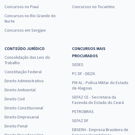
Concursos no Piauí
Concursos no Tocantins
Concursos no Rio Grande do
Norte
Concursos em Sergipe
CONTEÚDO JURÍDICO
CONCURSOS MAIS
PROCURADOS
Consolidação das Leis do
Trabalho
SEDES
Constituição Federal
PC DF - DELTA
Direito Administrativo
PM AL - Polícia Militar do Estado
de Alagoas
Direito Ambiental
SEFAZ CE - Secretaria da
Direito Civil
Fazenda do Estado do Ceará
Direito Constitucional
PETROBRAS
Direito Empresarial
SEFAZ DF
Direito Penal
EBSERH - Empresa Brasileira de
Direito Previdenciário
Serviços Hospitalares