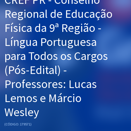
Pós
Regional de Educação
Graduação
Física da 9ª Região -
OAB
Língua Portuguesa
Mentorias
para Todos os Cargos
Questões grátis
(Pós-Edital) -
Conteúdo gratuito
Professores: Lucas
Blog
Lemos e Márcio
Aprovados
Wesley
Atendimento
(CÓDIGO: 179571)