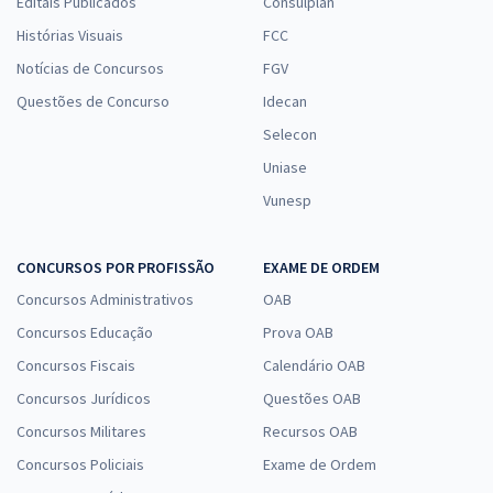
Editais Publicados
Consulplan
Histórias Visuais
FCC
Notícias de Concursos
FGV
Questões de Concurso
Idecan
Selecon
Uniase
Vunesp
CONCURSOS POR PROFISSÃO
EXAME DE ORDEM
Concursos Administrativos
OAB
Concursos Educação
Prova OAB
Concursos Fiscais
Calendário OAB
Concursos Jurídicos
Questões OAB
Concursos Militares
Recursos OAB
Concursos Policiais
Exame de Ordem