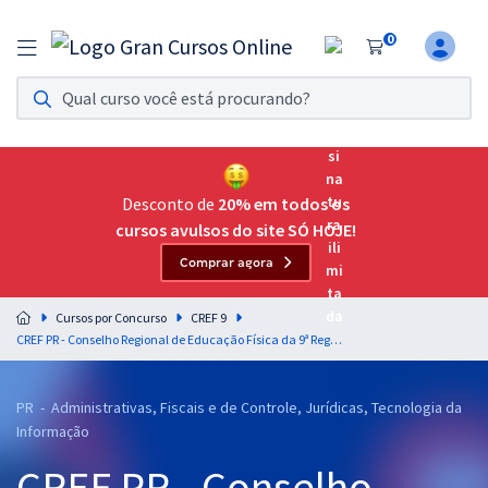
0
Assinatura Ilimitada 11
Acesso a todos os cursos. Teste grátis por 7 dias!
Assinatura OAB Até Passar
Acesso ilimitado a toda preparação para o Exame da
Desconto de
20% em todos os
Ordem, até você passar!
cursos avulsos do site SÓ HOJE!
Comprar agora
Residências Multiprofissionais
Preparação completa e intensiva para as principais
Cursos por Concurso
CREF 9
residências em saúde do Brasil
CREF PR - Conselho Regional de Educação Física da 9ª Região - Língua Portuguesa para Todos os Cargos (Pós-Edital) - Professores: Lucas Lemos e Márcio Wesley
Concursos
PR - Administrativas, Fiscais e de Controle, Jurídicas, Tecnologia da
Assinatura Ilimitada
Informação
Cursos 20% OFF
CREF PR - Conselho