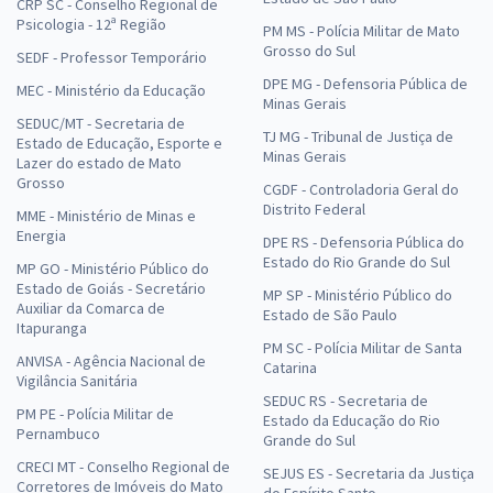
CRP SC - Conselho Regional de
Psicologia - 12ª Região
PM MS - Polícia Militar de Mato
Grosso do Sul
SEDF - Professor Temporário
DPE MG - Defensoria Pública de
MEC - Ministério da Educação
Minas Gerais
SEDUC/MT - Secretaria de
TJ MG - Tribunal de Justiça de
Estado de Educação, Esporte e
Minas Gerais
Lazer do estado de Mato
Grosso
CGDF - Controladoria Geral do
Distrito Federal
MME - Ministério de Minas e
Energia
DPE RS - Defensoria Pública do
Estado do Rio Grande do Sul
MP GO - Ministério Público do
Estado de Goiás - Secretário
MP SP - Ministério Público do
Auxiliar da Comarca de
Estado de São Paulo
Itapuranga
PM SC - Polícia Militar de Santa
ANVISA - Agência Nacional de
Catarina
Vigilância Sanitária
SEDUC RS - Secretaria de
PM PE - Polícia Militar de
Estado da Educação do Rio
Pernambuco
Grande do Sul
CRECI MT - Conselho Regional de
SEJUS ES - Secretaria da Justiça
Corretores de Imóveis do Mato
do Espírito Santo