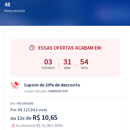
48
Horas de aula
ESSAS OFERTAS ACABAM EM:
03
31
53
:
:
HORAS
MIN
SEG
Cupom de 20% de desconto
Cupom ativado:
GRAN20-OFF
De:
R$ 159,80
Por:
R$ 127,84
à vista
R$ 10,65
ou
12x de
Economize R$ 31,96 (-20%)