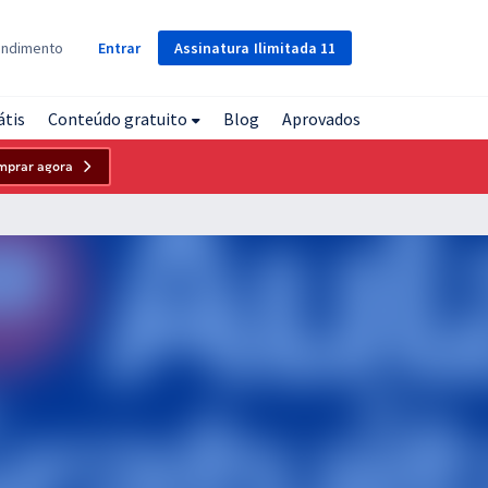
Assinatura
Ilimitada
11
endimento
Entrar
átis
Conteúdo gratuito
Blog
Aprovados
mprar agora