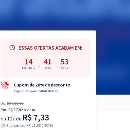
ESSAS OFERTAS ACABAM EM:
14
41
52
:
:
HORAS
MIN
SEG
Cupom de 20% de desconto
Cupom ativado:
GRAN20-OFF
De:
R$ 109,90
Por:
R$ 87,92
à vista
R$ 7,33
ou
12x de
Economize R$ 21,98 (-20%)