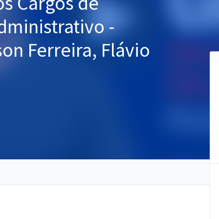
os Cargos de
dministrativo -
on Ferreira, Flávio