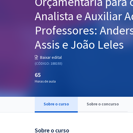
Orçamentária para 
Pós
Analista e Auxiliar A
Graduação
Professores: Anders
OAB
Assis e João Leles
Mentorias
Baixar edital
Questões grátis
(CÓDIGO: 188193)
Conteúdo gratuito
65
Horas de aula
Blog
Aprovados
Sobre o curso
Sobre o concurso
Atendimento
Sobre o curso