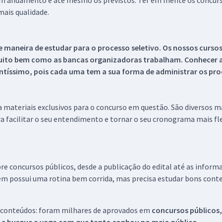
 em andamento e até mesmo os previstos. Ter em mente os concurso
ais qualidade.
 maneira de estudar para o processo seletivo. Os nossos curso
uito bem como as bancas organizadoras trabalham. Conhecer a
tíssimo, pois cada uma tem a sua forma de administrar os proc
 a materiais exclusivos para o concurso em questão. São diversos 
a facilitar o seu entendimento e tornar o seu cronograma mais fle
re concursos públicos, desde a publicação do edital até as inform
em possui uma rotina bem corrida, mas precisa estudar bons conte
 conteúdos: foram milhares de aprovados em
concursos públicos,