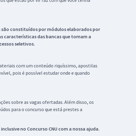
s que estão por vir faz com que você tenha
s são constituídos por módulos elaborados por
s características das bancas que tomam a
essos seletivos.
materiais com um conteúdo riquíssimo, apostilas
xível, pois é possível estudar onde e quando
ações sobre as vagas ofertadas. Além disso, os
údos para o concurso que está prestes a
 inclusive no
Concurso CNU
com a nossa ajuda.