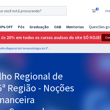
0
At
20% OFF
Pós
Graduação
OAB
Mentorias
Questões gr
 de
20% em todos os cursos avulsos do site SÓ HOJE!
Co
CREFONO 5 - Conselho Regional de Fonoaudiologia da 5ª Região - Noções de Administração Financeira Orçamentária para os Cargos de Analista e Auxiliar Administrativo - Professores: Anderson Ferreira, Flávio Assis e João Leles
ho Regional de
5ª Região - Noções
inanceira