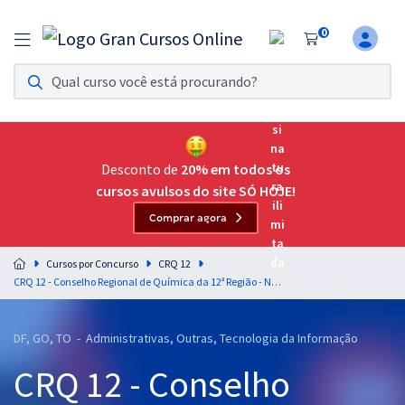
0
Assinatura Ilimitada 11
Acesso a todos os cursos. Teste grátis por 7 dias!
Assinatura OAB Até Passar
Acesso ilimitado a toda preparação para o Exame da
Desconto de
20% em todos os
Ordem, até você passar!
cursos avulsos do site SÓ HOJE!
Comprar agora
Residências Multiprofissionais
Preparação completa e intensiva para as principais
Cursos por Concurso
CRQ 12
residências em saúde do Brasil
CRQ 12 - Conselho Regional de Química da 12ª Região - Noções de Informática para Todos os Cargos - Professores: Fabrício Melo, Leandro Martins e Vitor Kessler
Concursos
DF, GO, TO - Administrativas, Outras, Tecnologia da Informação
Assinatura Ilimitada
CRQ 12 - Conselho
Cursos 20% OFF