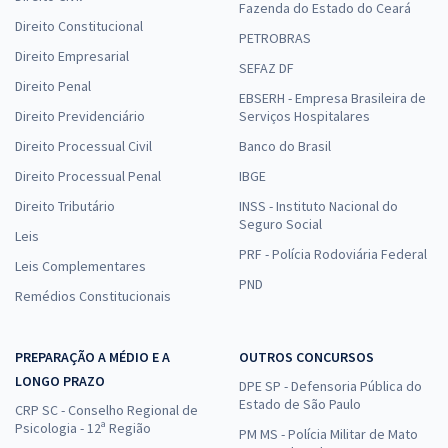
Fazenda do Estado do Ceará
Direito Constitucional
PETROBRAS
Direito Empresarial
SEFAZ DF
Direito Penal
EBSERH - Empresa Brasileira de
Direito Previdenciário
Serviços Hospitalares
Direito Processual Civil
Banco do Brasil
Direito Processual Penal
IBGE
Direito Tributário
INSS - Instituto Nacional do
Seguro Social
Leis
PRF - Polícia Rodoviária Federal
Leis Complementares
PND
Remédios Constitucionais
PREPARAÇÃO A MÉDIO E A
OUTROS CONCURSOS
LONGO PRAZO
DPE SP - Defensoria Pública do
Estado de São Paulo
CRP SC - Conselho Regional de
Psicologia - 12ª Região
PM MS - Polícia Militar de Mato