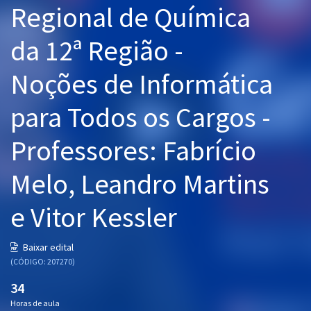
Regional de Química
Pós
da 12ª Região -
Graduação
Noções de Informática
OAB
para Todos os Cargos -
Mentorias
Professores: Fabrício
Questões grátis
Conteúdo gratuito
Melo, Leandro Martins
Blog
e Vitor Kessler
Aprovados
Baixar edital
(CÓDIGO: 207270)
Atendimento
34
Horas de aula