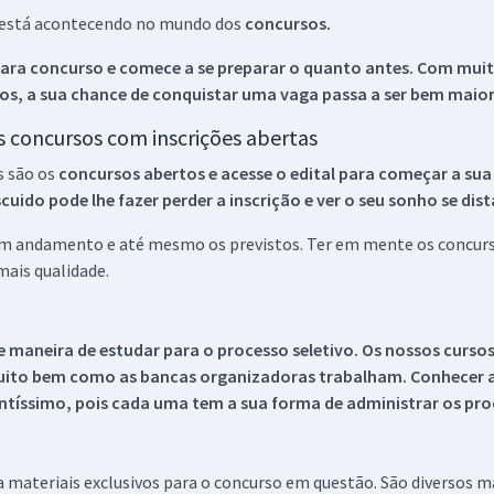
ue está acontecendo no mundo dos
concursos.
ara concurso e comece a se preparar o quanto antes. Com muita
os, a sua chance de conquistar uma vaga passa a ser bem maior
os concursos com inscrições abertas
s são os
concursos abertos e acesse o edital para começar a sua
ido pode lhe fazer perder a inscrição e ver o seu sonho se dis
 em andamento e até mesmo os previstos. Ter em mente os concurso
ais qualidade.
 maneira de estudar para o processo seletivo. Os nossos curso
uito bem como as bancas organizadoras trabalham. Conhecer a
tíssimo, pois cada uma tem a sua forma de administrar os proc
 a materiais exclusivos para o concurso em questão. São diversos 