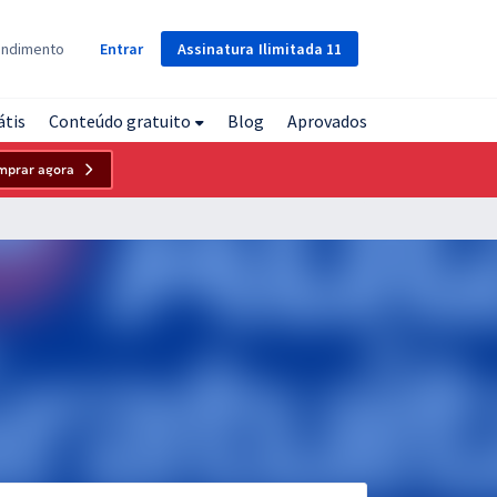
Assinatura
Ilimitada
11
endimento
Entrar
átis
Conteúdo gratuito
Blog
Aprovados
mprar agora