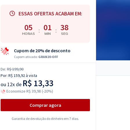
ESSAS OFERTAS ACABAM EM:
05
01
37
:
:
HORAS
MIN
SEG
Cupom de 20% de desconto
Cupom ativado:
GRAN20-OFF
De:
R$ 199,90
Por:
R$ 159,92
à vista
R$ 13,33
ou
12x de
Economize R$ 39,98 (-20%)
Comprar agora
Garantia de devolução do dinheiro em 7 dias.