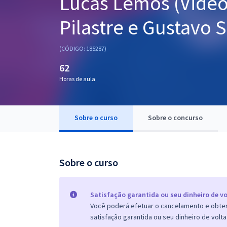
Lucas Lemos (Video
Pós
Pilastre e Gustavo 
Graduação
(CÓDIGO: 185287)
OAB
62
Mentorias
Horas de aula
Questões grátis
Sobre o curso
Sobre o concurso
Conteúdo gratuito
Blog
Sobre o curso
Aprovados
Atendimento
Satisfação garantida ou seu dinheiro de vo
Você poderá efetuar o cancelamento e obter 
satisfação garantida ou seu dinheiro de volta