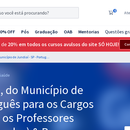
0
At
20% OFF
Pós
Graduação
OAB
Mentorias
Questões gr
 de
20% em todos os cursos avulsos do site SÓ HOJE!
Co
DAE - Água e Esgoto, do Município de Jundiaí - SP - Português para os Cargos de Nível Médio com os Professores Lucas Lemos (Videoaulas) & Bruno Pilastre e Gustavo Silva (Aulas em PDF)
 Saúde
, do Município de
uguês para os Cargos
 os Professores