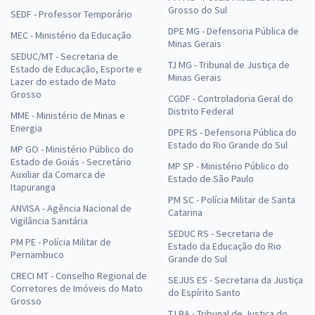
Grosso do Sul
SEDF - Professor Temporário
DPE MG - Defensoria Pública de
MEC - Ministério da Educação
Minas Gerais
SEDUC/MT - Secretaria de
TJ MG - Tribunal de Justiça de
Estado de Educação, Esporte e
Minas Gerais
Lazer do estado de Mato
Grosso
CGDF - Controladoria Geral do
Distrito Federal
MME - Ministério de Minas e
Energia
DPE RS - Defensoria Pública do
Estado do Rio Grande do Sul
MP GO - Ministério Público do
Estado de Goiás - Secretário
MP SP - Ministério Público do
Auxiliar da Comarca de
Estado de São Paulo
Itapuranga
PM SC - Polícia Militar de Santa
ANVISA - Agência Nacional de
Catarina
Vigilância Sanitária
SEDUC RS - Secretaria de
PM PE - Polícia Militar de
Estado da Educação do Rio
Pernambuco
Grande do Sul
CRECI MT - Conselho Regional de
SEJUS ES - Secretaria da Justiça
Corretores de Imóveis do Mato
do Espírito Santo
Grosso
TJ BA - Tribunal de Justiça do