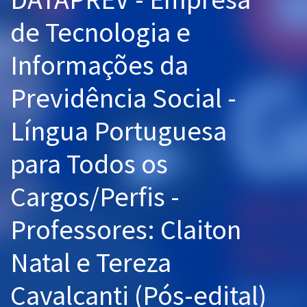
Pós
de Tecnologia e
Graduação
Informações da
OAB
Previdência Social -
Mentorias
Língua Portuguesa
Questões grátis
para Todos os
Conteúdo gratuito
Cargos/Perfis -
Blog
Professores: Claiton
Aprovados
Natal e Tereza
Atendimento
Cavalcanti (Pós-edital)