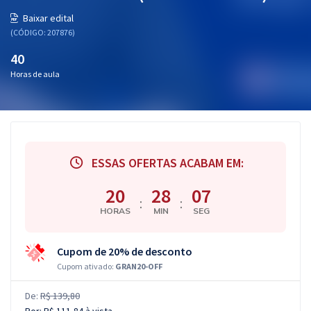
Baixar edital
(CÓDIGO: 207876)
40
Horas de aula
ESSAS OFERTAS ACABAM EM:
20
28
06
:
:
HORAS
MIN
SEG
Cupom de 20% de desconto
Cupom ativado:
GRAN20-OFF
De:
R$ 139,80