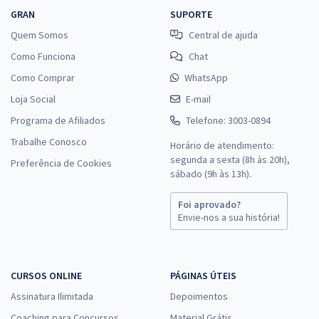
GRAN
SUPORTE
Quem Somos
Central de ajuda
Como Funciona
Chat
Como Comprar
WhatsApp
Loja Social
E-mail
Programa de Afiliados
Telefone: 3003-0894
Trabalhe Conosco
Horário de atendimento:
segunda a sexta (8h às 20h),
Preferência de Cookies
sábado (9h às 13h).
Foi aprovado?
Envie-nos a sua história!
CURSOS ONLINE
PÁGINAS ÚTEIS
Assinatura Ilimitada
Depoimentos
Coaching para Concursos
Material Grátis