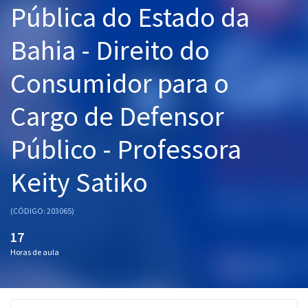
Pública do Estado da
Pós
Bahia - Direito do
Graduação
Consumidor para o
OAB
Cargo de Defensor
Mentorias
Público - Professora
Questões grátis
Conteúdo gratuito
Keity Satiko
Blog
(CÓDIGO: 203065)
Aprovados
17
Horas de aula
Atendimento