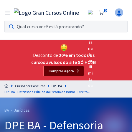
0
Assinatura Ilimitada 11
Acesso a todos os cursos. Teste grátis por 7 dias!
Assinatura OAB Até Passar
Acesso ilimitado a toda preparação para o Exame da
Desconto de
20% em todos os
Ordem, até você passar!
cursos avulsos do site SÓ HOJE!
Comprar agora
Residências Multiprofissionais
Preparação completa e intensiva para as principais
Cursos por Concurso
DPE BA
residências em saúde do Brasil
DPE BA - Defensoria Pública do Estado da Bahia - Direito do Consumidor para o Cargo de Defensor Público - Professora Keity Satiko
Concursos
BA - Jurídicas
Assinatura Ilimitada
DPE BA - Defensoria
Cursos 20% OFF