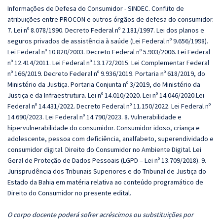
Informações de Defesa do Consumidor - SINDEC. Conflito de
atribuições entre PROCON e outros órgãos de defesa do consumidor.
7. Lei nº 8.078/1990. Decreto Federal nº 2.181/1997. Lei dos planos e
seguros privados de assistência à saúde (Lei Federal nº 9.656/1998).
Lei Federal nº 10.820/2003. Decreto Federal nº 5.903/2006. Lei Federal
nº 12.414/2011. Lei Federal nº 13.172/2015. Lei Complementar Federal
nº 166/2019. Decreto Federal nº 9.936/2019. Portaria nº 618/2019, do
Ministério da Justiça. Portaria Conjunta nº 3/2019, do Ministério da
Justiça e da Infraestrutura. Lei nº 14.010/2020. Lei nº 14.046/2020.Lei
Federal nº 14.431/2022. Decreto Federal nº 11.150/2022. Lei Federal nº
14.690/2023. Lei Federal nº 14.790/2023. 8. Vulnerabilidade e
hipervulnerabilidade do consumidor. Consumidor idoso, criança e
adolescente, pessoa com deficiência, analfabeto, superendividado e
consumidor digital. Direito do Consumidor no Ambiente Digital. Lei
Geral de Proteção de Dados Pessoais (LGPD – Lei nº 13.709/2018). 9.
Jurisprudência dos Tribunais Superiores e do Tribunal de Justiça do
Estado da Bahia em matéria relativa ao conteúdo programático de
Direito do Consumidor no presente edital.
O corpo docente poderá sofrer acréscimos ou substituições por