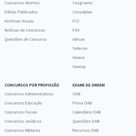
Concursos Abertos
Cesgranrio
Editais Publicados
Consulplan
Histórias Visuais
FCC
Notícias de Concursos
FGV
Questões de Concurso
Idecan
Selecon
Uniase
Vunesp
CONCURSOS POR PROFISSÃO
EXAME DE ORDEM
Concursos Administrativos
OAB
Concursos Educação
Prova OAB
Concursos Fiscais
Calendário OAB
Concursos Jurídicos
Questões OAB
Concursos Militares
Recursos OAB