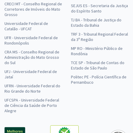
CRECI MT - Conselho Regional de
SEJUS ES - Secretaria da Justiça
Corretores de Imóveis do Mato
do Espírito Santo
Grosso
TJ BA - Tribunal de Justiça do
Universidade Federal de
Estado da Bahia
Catalão - UFCAT
TRF 3 - Tribunal Regional Federal
UFR - Universidade Federal de
da 3ª Região
Rondonópolis
MP RO - Ministério Público de
CRA MS - Conselho Regional de
Rondônia
Administração do Mato Grosso
do Sul
TCE SP - Tribunal de Contas do
Estado de São Paulo
UFJ - Universidade Federal de
Jataí
Politec PE - Polícia Científica de
Pernambuco
UFRN - Universidade Federal do
Rio Grande do Norte
UFCSPA - Universidade Federal
de Ciência da Saúde de Porto
Alegre