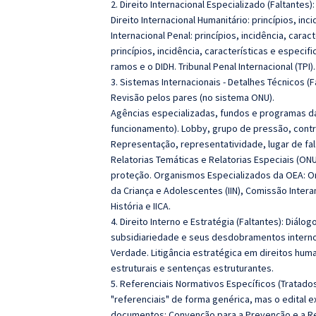
2. Direito Internacional Especializado (Faltantes)
Direito Internacional Humanitário: princípios, in
Internacional Penal: princípios, incidência, carac
princípios, incidência, características e especif
ramos e o DIDH. Tribunal Penal Internacional (TPI).
3. Sistemas Internacionais - Detalhes Técnicos (F
Revisão pelos pares (no sistema ONU).
Agências especializadas, fundos e programas da 
funcionamento). Lobby, grupo de pressão, contro
Representação, representatividade, lugar de fal
Relatorias Temáticas e Relatorias Especiais (ONU
proteção. Organismos Especializados da OEA: Or
da Criança e Adolescentes (IIN), Comissão Inter
História e IICA.
4. Direito Interno e Estratégia (Faltantes):
Diálogo
subsidiariedade e seus desdobramentos internos
Verdade.
Litigância estratégica em direitos hum
estruturais e sentenças estruturantes.
5. Referenciais Normativos Específicos (Tratad
"referenciais" de forma genérica, mas o edital 
documentos:
Convenção para a Prevenção e a R