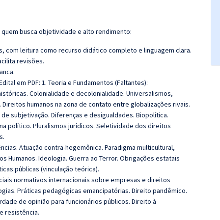
ra quem busca objetividade e alto rendimento:
 com leitura como recurso didático completo e linguagem clara.
cilita revisões.
anca.
dital em PDF: 1. Teoria e Fundamentos (Faltantes):
tóricas. Colonialidade e decolonialidade. Universalismos,
.
Direitos humanos na zona de contato entre globalizações rivais.
 de subjetivação. Diferenças e desigualdades.
Biopolítica.
político. Pluralismos jurídicos. Seletividade dos direitos
s.
ências. Atuação contra-hegemônica. Paradigma multicultural,
itos Humanos. Ideologia. Guerra ao Terror.
Obrigações estatais
icas públicas (vinculação teórica).
iais normativos internacionais sobre empresas e direitos
ogias.
Práticas pedagógicas emancipatórias. Direito pandêmico.
erdade de opinião para funcionários públicos.
Direito à
e resistência.