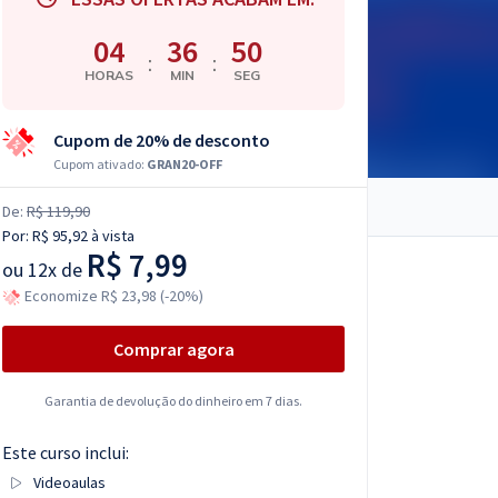
04
36
49
:
:
HORAS
MIN
SEG
Cupom de 20% de desconto
Cupom ativado:
GRAN20-OFF
De:
R$ 119,90
Por:
R$ 95,92
à vista
R$ 7,99
ou
12x de
Economize R$ 23,98 (-20%)
Comprar agora
Garantia de devolução do dinheiro em 7 dias.
Este curso inclui:
Videoaulas