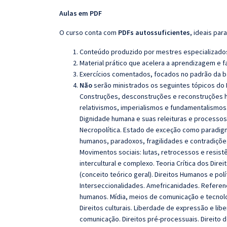
Aulas em PDF
O curso conta com
PDFs autossuficientes
, ideais pa
Conteúdo produzido por mestres especializados,
Material prático que acelera a aprendizagem e fa
Exercícios comentados, focados no padrão da b
Não
serão ministrados os seguintes tópicos do E
Construções, desconstruções e reconstruções his
relativismos, imperialismos e fundamentalismos
Dignidade humana e suas releituras e processos
Necropolítica. Estado de exceção como paradigma 
humanos, paradoxos, fragilidades e contradiçõe
Movimentos sociais: lutas, retrocessos e resist
intercultural e complexo. Teoria Crítica dos Dire
(conceito teórico geral). Direitos Humanos e polít
Interseccionalidades. Amefricanidades.
Referenc
humanos. Mídia, meios de comunicação e tecnol
Direitos culturais. Liberdade de expressão e lib
comunicação. Direitos pré-processuais. Direito d