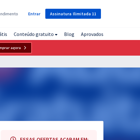
Assinatura
Ilimitada
11
endimento
Entrar
átis
Conteúdo gratuito
Blog
Aprovados
mprar agora
ESSAS OFERTAS ACABAM EM: