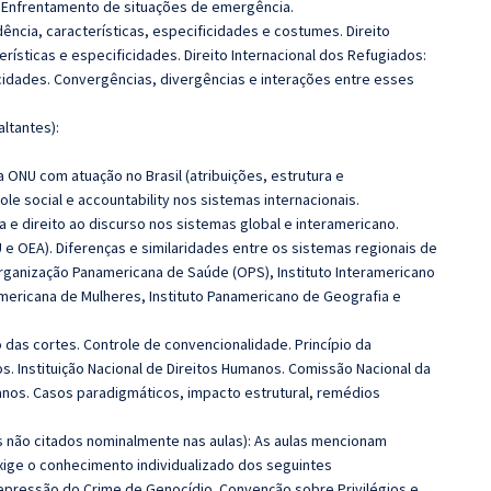
:
Enfrentamento de situações de emergência.
cidência, características, especificidades e costumes. Direito
terísticas e especificidades. Direito Internacional dos Refugiados:
icidades.
Convergências, divergências e interações entre esses
altantes):
ONU com atuação no Brasil (atribuições, estrutura e
le social e accountability nos sistemas internacionais.
a e direito ao discurso nos sistemas global e interamericano.
 e OEA). Diferenças e similaridades entre os sistemas regionais de
ganização Panamericana de Saúde (OPS), Instituto Interamericano
americana de Mulheres, Instituto Panamericano de Geografia e
 das cortes. Controle de convencionalidade. Princípio da
. Instituição Nacional de Direitos Humanos.
Comissão Nacional da
anos.
Casos paradigmáticos, impacto estrutural, remédios
os não citados nominalmente nas aulas): As aulas mencionam
exige o conhecimento individualizado dos seguintes
epressão do Crime de Genocídio.
Convenção sobre Privilégios e