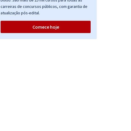
bolso. São mais de 25 mil cursos para todas as
carreiras de concursos públicos, com garantia de
atualização pós-edital.
Comece hoje