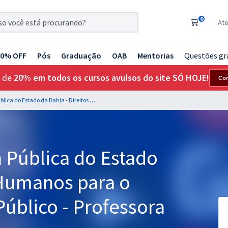
0
At
20% OFF
Pós
Graduação
OAB
Mentorias
Questões gr
 de
20% em todos os cursos avulsos do site SÓ HOJE!
Co
DPE BA - Defensoria Pública do Estado da Bahia - Direitos Humanos para o Cargo de Defensor Público - Professora Alice Rocha
 Pública do Estado
 Humanos para o
úblico - Professora