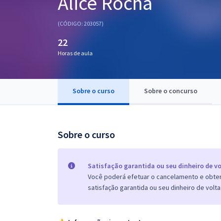
Alice Rocha
Pós
(CÓDIGO: 203057)
Graduação
22
Horas de aula
OAB
Mentorias
Sobre o curso
Sobre o concurso
Questões grátis
Conteúdo gratuito
Sobre o curso
Blog
Aprovados
Satisfação garantida ou seu dinheiro de vo
Você poderá efetuar o cancelamento e obter 
satisfação garantida ou seu dinheiro de volta
Atendimento