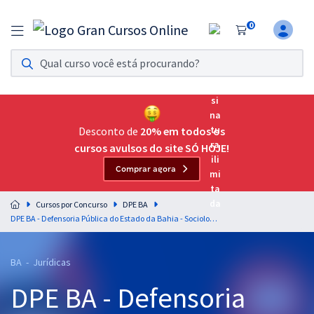
0
Assinatura Ilimitada 11
Acesso a todos os cursos. Teste grátis por 7 dias!
Assinatura OAB Até Passar
Acesso ilimitado a toda preparação para o Exame da
Desconto de
20% em todos os
Ordem, até você passar!
cursos avulsos do site SÓ HOJE!
Comprar agora
Residências Multiprofissionais
Preparação completa e intensiva para as principais
Cursos por Concurso
DPE BA
residências em saúde do Brasil
DPE BA - Defensoria Pública do Estado da Bahia - Sociologia do Direito para o Cargo de Defensor Público - Professor Juliano Alves
Concursos
BA - Jurídicas
Assinatura Ilimitada
DPE BA - Defensoria
Cursos 20% OFF