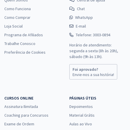
Quem Somos
Central de ajuda
Como Funciona
Chat
Como Comprar
WhatsApp
Loja Social
E-mail
Programa de Afiliados
Telefone: 3003-0894
Trabalhe Conosco
Horário de atendimento:
segunda a sexta (8h às 20h),
Preferência de Cookies
sábado (9h às 13h).
Foi aprovado?
Envie-nos a sua história!
CURSOS ONLINE
PÁGINAS ÚTEIS
Assinatura Ilimitada
Depoimentos
Coaching para Concursos
Material Grátis
Exame de Ordem
Aulas ao Vivo