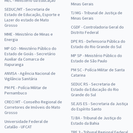
MEC - Ministério da Educação
Minas Gerais
SEDUC/MT - Secretaria de
TJ MG - Tribunal de Justiça de
Estado de Educação, Esporte e
Minas Gerais
Lazer do estado de Mato
Grosso
CGDF - Controladoria Geral do
Distrito Federal
MME - Ministério de Minas e
Energia
DPE RS - Defensoria Pública do
Estado do Rio Grande do Sul
MP GO - Ministério Público do
Estado de Goiás - Secretário
MP SP - Ministério Público do
Auxiliar da Comarca de
Estado de São Paulo
Itapuranga
PM SC - Polícia Militar de Santa
ANVISA - Agência Nacional de
Catarina
Vigilância Sanitária
SEDUC RS - Secretaria de
PM PE - Polícia Militar de
Estado da Educação do Rio
Pernambuco
Grande do Sul
CRECI MT - Conselho Regional de
SEJUS ES - Secretaria da Justiça
Corretores de Imóveis do Mato
do Espírito Santo
Grosso
TJ BA - Tribunal de Justiça do
Universidade Federal de
Estado da Bahia
Catalão - UFCAT
TRF 3 - Tribunal Regional Federal