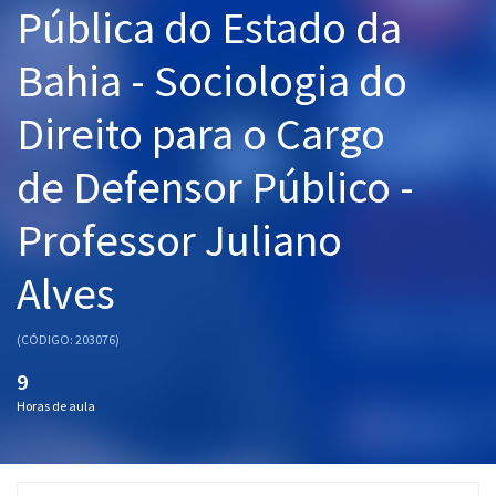
Pública do Estado da
Pós
Bahia - Sociologia do
Graduação
Direito para o Cargo
OAB
de Defensor Público -
Mentorias
Professor Juliano
Questões grátis
Conteúdo gratuito
Alves
Blog
(CÓDIGO: 203076)
Aprovados
9
Horas de aula
Atendimento