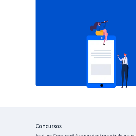
Concursos
Aqui, no Gran, você fica por dentro de tudo o q