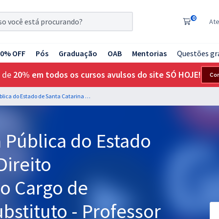
0
At
20% OFF
Pós
Graduação
OAB
Mentorias
Questões gr
 de
20% em todos os cursos avulsos do site SÓ HOJE!
Co
DPE SC - Defensoria Pública do Estado de Santa Catarina - Direito Constitucional para o Cargo de Defensor Público Substituto - Professor Aragonê Fernandes
 Pública do Estado
Direito
 o Cargo de
bstituto - Professor