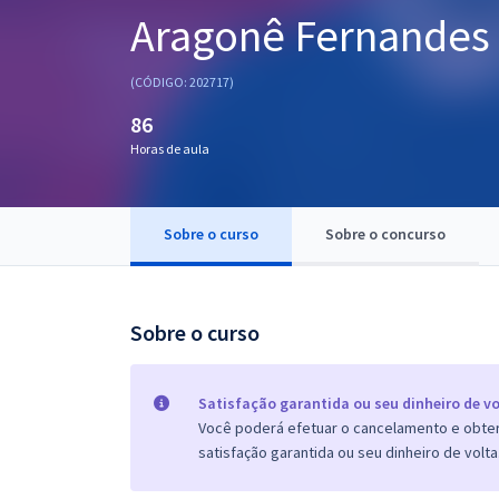
Aragonê Fernandes
Pós
Graduação
(CÓDIGO: 202717)
86
OAB
Horas de aula
Mentorias
Questões grátis
Sobre o curso
Sobre o concurso
Conteúdo gratuito
Blog
Sobre o curso
Aprovados
Satisfação garantida ou seu dinheiro de vo
Atendimento
Você poderá efetuar o cancelamento e obter 
satisfação garantida ou seu dinheiro de volta