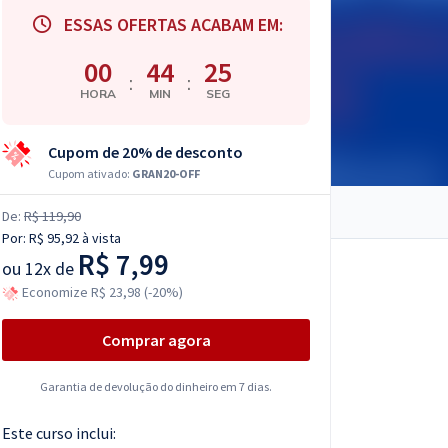
ESSAS OFERTAS ACABAM EM:
00
44
23
:
:
HORA
MIN
SEG
Cupom de 20% de desconto
Cupom ativado:
GRAN20-OFF
De:
R$ 119,90
Por:
R$ 95,92
à vista
R$ 7,99
ou
12x de
Economize R$ 23,98 (-20%)
Comprar agora
Garantia de devolução do dinheiro em 7 dias.
Este curso inclui: