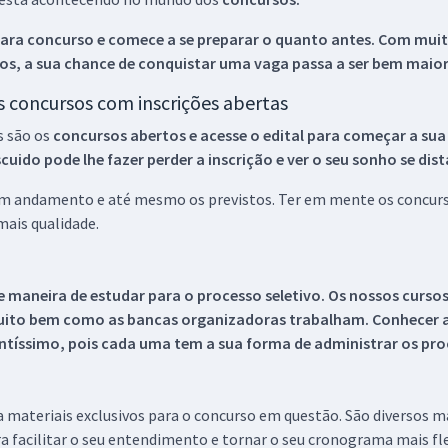
ara concurso e comece a se preparar o quanto antes. Com muita
os, a sua chance de conquistar uma vaga passa a ser bem maior
os concursos com inscrições abertas
s são os
concursos abertos e acesse o edital para começar a sua
ido pode lhe fazer perder a inscrição e ver o seu sonho se dis
 em andamento e até mesmo os previstos. Ter em mente os concurso
ais qualidade.
 maneira de estudar para o processo seletivo. Os nossos curso
uito bem como as bancas organizadoras trabalham. Conhecer a
tíssimo, pois cada uma tem a sua forma de administrar os proc
 a materiais exclusivos para o concurso em questão. São diversos 
a facilitar o seu entendimento e tornar o seu cronograma mais fle