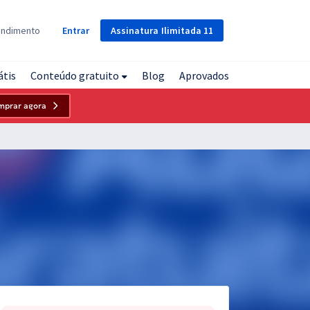
Assinatura
Ilimitada
11
endimento
Entrar
átis
Conteúdo gratuito
Blog
Aprovados
mprar agora