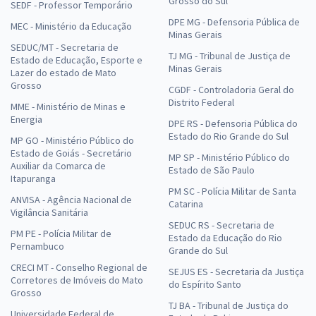
Grosso do Sul
SEDF - Professor Temporário
DPE MG - Defensoria Pública de
MEC - Ministério da Educação
Minas Gerais
SEDUC/MT - Secretaria de
TJ MG - Tribunal de Justiça de
Estado de Educação, Esporte e
Minas Gerais
Lazer do estado de Mato
Grosso
CGDF - Controladoria Geral do
Distrito Federal
MME - Ministério de Minas e
Energia
DPE RS - Defensoria Pública do
Estado do Rio Grande do Sul
MP GO - Ministério Público do
Estado de Goiás - Secretário
MP SP - Ministério Público do
Auxiliar da Comarca de
Estado de São Paulo
Itapuranga
PM SC - Polícia Militar de Santa
ANVISA - Agência Nacional de
Catarina
Vigilância Sanitária
SEDUC RS - Secretaria de
PM PE - Polícia Militar de
Estado da Educação do Rio
Pernambuco
Grande do Sul
CRECI MT - Conselho Regional de
SEJUS ES - Secretaria da Justiça
Corretores de Imóveis do Mato
do Espírito Santo
Grosso
TJ BA - Tribunal de Justiça do
Universidade Federal de