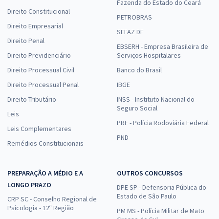
Fazenda do Estado do Ceará
Direito Constitucional
PETROBRAS
Direito Empresarial
SEFAZ DF
Direito Penal
EBSERH - Empresa Brasileira de
Direito Previdenciário
Serviços Hospitalares
Direito Processual Civil
Banco do Brasil
Direito Processual Penal
IBGE
Direito Tributário
INSS - Instituto Nacional do
Seguro Social
Leis
PRF - Polícia Rodoviária Federal
Leis Complementares
PND
Remédios Constitucionais
PREPARAÇÃO A MÉDIO E A
OUTROS CONCURSOS
LONGO PRAZO
DPE SP - Defensoria Pública do
Estado de São Paulo
CRP SC - Conselho Regional de
Psicologia - 12ª Região
PM MS - Polícia Militar de Mato