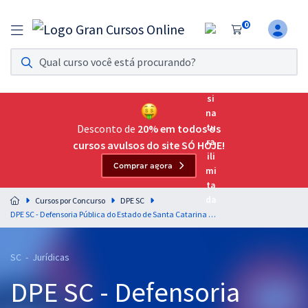
0
Assinatura Ilimitada 11
Acesso a todos os cursos. Teste grátis por 7 dias!
Assinatura OAB Até Passar
Acesso ilimitado a toda preparação para o Exame da
Desconto de
20% em todos os
Ordem, até você passar!
cursos avulsos do site SÓ HOJE!
Comprar agora
Residências Multiprofissionais
Preparação completa e intensiva para as principais
Cursos por Concurso
DPE SC
residências em saúde do Brasil
DPE SC - Defensoria Pública do Estado de Santa Catarina - Direitos Difusos e Coletivos para o Cargo de Analista Jurídico - Professores Gran Concursos
Concursos
SC - Jurídicas
Assinatura Ilimitada
DPE SC - Defensoria
Cursos 20% OFF