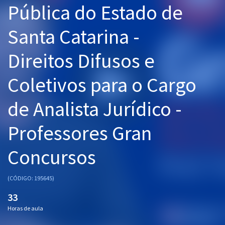
Pública do Estado de
Pós
Santa Catarina -
Graduação
Direitos Difusos e
OAB
Coletivos para o Cargo
Mentorias
de Analista Jurídico -
Questões grátis
Conteúdo gratuito
Professores Gran
Blog
Concursos
Aprovados
(CÓDIGO: 195645)
Atendimento
33
Horas de aula