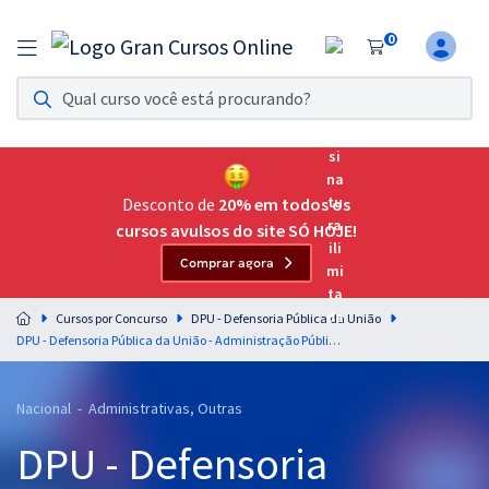
0
Assinatura Ilimitada 11
Acesso a todos os cursos. Teste grátis por 7 dias!
Assinatura OAB Até Passar
Acesso ilimitado a toda preparação para o Exame da
Desconto de
20% em todos os
Ordem, até você passar!
cursos avulsos do site SÓ HOJE!
Comprar agora
Residências Multiprofissionais
Preparação completa e intensiva para as principais
Cursos por Concurso
DPU - Defensoria Pública da União
residências em saúde do Brasil
DPU - Defensoria Pública da União - Administração Pública para Técnico em Assuntos Educacionais - Professor: Cosme Sérgio (Videoaulas) & Adriel (Aulas em PDF)
Concursos
Nacional - Administrativas, Outras
Assinatura Ilimitada
DPU - Defensoria
Cursos 20% OFF