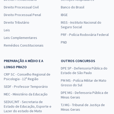
Direito Processual Civil
Banco do Brasil
Direito Processual Penal
IBGE
Direito Tributário
INSS - Instituto Nacional do
Seguro Social
Leis
PRF - Polícia Rodoviária Federal
Leis Complementares
PND
Remédios Constitucionais
PREPARAÇÃO A MÉDIO E A
OUTROS CONCURSOS
LONGO PRAZO
DPE SP - Defensoria Pública do
Estado de São Paulo
CRP SC - Conselho Regional de
Psicologia - 12ª Região
PM MS - Polícia Militar de Mato
Grosso do Sul
SEDF - Professor Temporário
DPE MG - Defensoria Pública de
MEC - Ministério da Educação
Minas Gerais
SEDUC/MT - Secretaria de
TJ MG - Tribunal de Justiça de
Estado de Educação, Esporte e
Minas Gerais
Lazer do estado de Mato