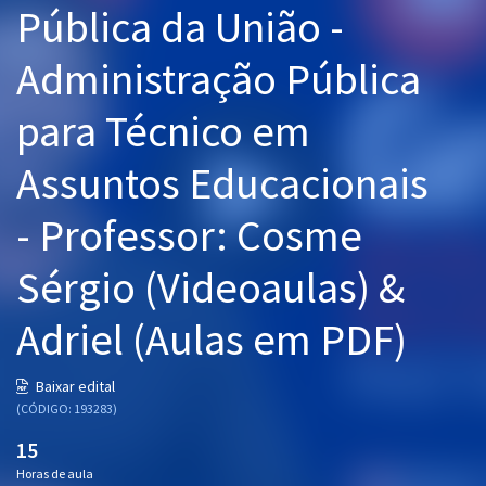
Pública da União -
Pós
Administração Pública
Graduação
para Técnico em
OAB
Assuntos Educacionais
Mentorias
- Professor: Cosme
Questões grátis
Conteúdo gratuito
Sérgio (Videoaulas) &
Blog
Adriel (Aulas em PDF)
Aprovados
Baixar edital
(CÓDIGO: 193283)
Atendimento
15
Horas de aula