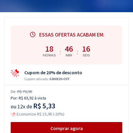
ESSAS OFERTAS ACABAM EM:
18
46
15
:
:
HORAS
MIN
SEG
Cupom de 20% de desconto
Cupom ativado:
GRAN20-OFF
De:
R$ 79,90
Por:
R$ 63,92
à vista
R$ 5,33
ou
12x de
Economize R$ 15,98 (-20%)
Comprar agora