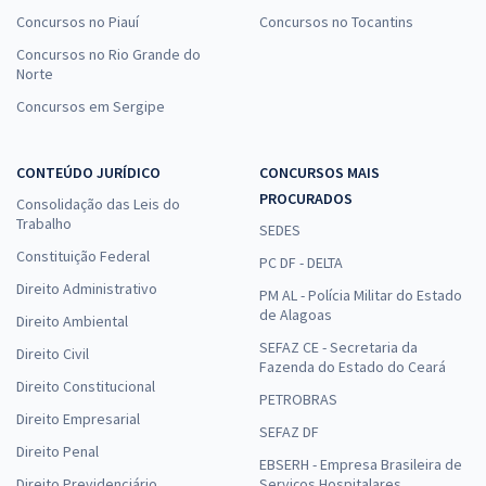
Concursos no Piauí
Concursos no Tocantins
Concursos no Rio Grande do
Norte
Concursos em Sergipe
CONTEÚDO JURÍDICO
CONCURSOS MAIS
PROCURADOS
Consolidação das Leis do
Trabalho
SEDES
Constituição Federal
PC DF - DELTA
Direito Administrativo
PM AL - Polícia Militar do Estado
de Alagoas
Direito Ambiental
SEFAZ CE - Secretaria da
Direito Civil
Fazenda do Estado do Ceará
Direito Constitucional
PETROBRAS
Direito Empresarial
SEFAZ DF
Direito Penal
EBSERH - Empresa Brasileira de
Direito Previdenciário
Serviços Hospitalares