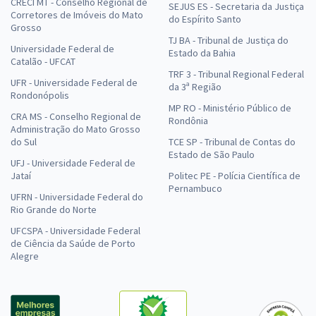
CRECI MT - Conselho Regional de
SEJUS ES - Secretaria da Justiça
Corretores de Imóveis do Mato
do Espírito Santo
Grosso
TJ BA - Tribunal de Justiça do
Universidade Federal de
Estado da Bahia
Catalão - UFCAT
TRF 3 - Tribunal Regional Federal
UFR - Universidade Federal de
da 3ª Região
Rondonópolis
MP RO - Ministério Público de
CRA MS - Conselho Regional de
Rondônia
Administração do Mato Grosso
do Sul
TCE SP - Tribunal de Contas do
Estado de São Paulo
UFJ - Universidade Federal de
Jataí
Politec PE - Polícia Científica de
Pernambuco
UFRN - Universidade Federal do
Rio Grande do Norte
UFCSPA - Universidade Federal
de Ciência da Saúde de Porto
Alegre