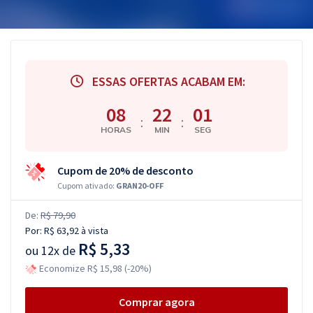
ESSAS OFERTAS ACABAM EM:
08
22
00
:
:
HORAS
MIN
SEG
Cupom de 20% de desconto
Cupom ativado:
GRAN20-OFF
De:
R$ 79,90
Por:
R$ 63,92
à vista
R$ 5,33
ou
12x de
Economize R$ 15,98 (-20%)
Comprar agora