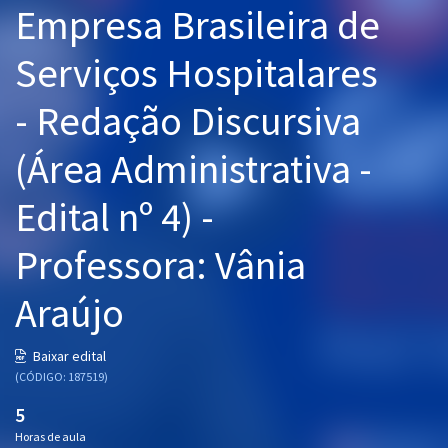
Empresa Brasileira de
Pós
Serviços Hospitalares
Graduação
- Redação Discursiva
OAB
(Área Administrativa -
Mentorias
Edital nº 4) -
Questões grátis
Conteúdo gratuito
Professora: Vânia
Blog
Araújo
Aprovados
Baixar edital
(CÓDIGO: 187519)
Atendimento
5
Horas de aula