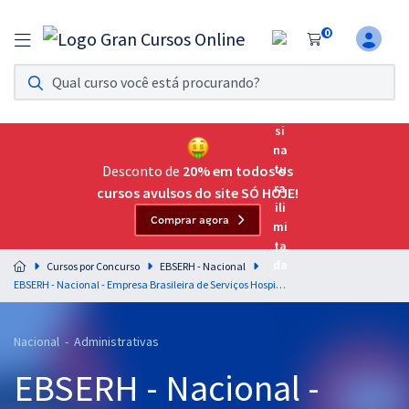
0
Assinatura Ilimitada 11
Acesso a todos os cursos. Teste grátis por 7 dias!
Assinatura OAB Até Passar
Acesso ilimitado a toda preparação para o Exame da
Desconto de
20% em todos os
Ordem, até você passar!
cursos avulsos do site SÓ HOJE!
Comprar agora
Residências Multiprofissionais
Preparação completa e intensiva para as principais
Cursos por Concurso
EBSERH - Nacional
residências em saúde do Brasil
EBSERH - Nacional - Empresa Brasileira de Serviços Hospitalares - Redação Discursiva (Área Administrativa - Edital nº 4) - Professora: Vânia Araújo
Concursos
Nacional - Administrativas
Assinatura Ilimitada
EBSERH - Nacional -
Cursos 20% OFF