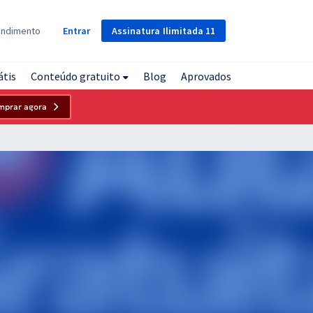
Assinatura
Ilimitada
11
endimento
Entrar
átis
Conteúdo gratuito
Blog
Aprovados
mprar agora