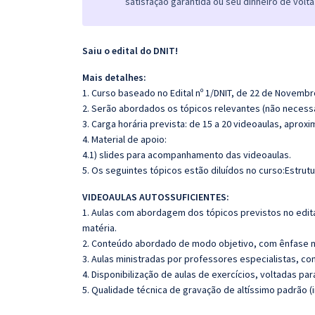
satisfação garantida ou seu dinheiro de volta
Saiu o edital do DNIT!
Mais detalhes:
1. Curso baseado no Edital nº 1/DNIT, de 22 de Novembr
2. Serão abordados os tópicos relevantes (não necessa
3. Carga horária prevista: de 15 a 20 videoaulas, apro
4. Material de apoio:
4.1) slides para acompanhamento das videoaulas.
5. Os seguintes tópicos estão diluídos no curso:Estrut
VIDEOAULAS AUTOSSUFICIENTES:
1. Aulas com abordagem dos tópicos previstos no edita
matéria.
2. Conteúdo abordado de modo objetivo, com ênfase n
3. Aulas ministradas por professores especialistas, co
4. Disponibilização de aulas de exercícios, voltadas pa
5. Qualidade técnica de gravação de altíssimo padrão 