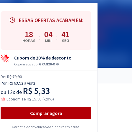
ESSAS OFERTAS ACABAM EM:
18
04
40
:
:
HORAS
MIN
SEG
Cupom de 20% de desconto
Cupom ativado:
GRAN20-OFF
De:
R$ 79,90
Por:
R$ 63,92
à vista
R$ 5,33
ou
12x de
Economize R$ 15,98 (-20%)
Comprar agora
Garantia de devolução do dinheiro em 7 dias.