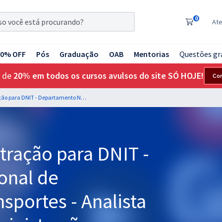
0
At
20% OFF
Pós
Graduação
OAB
Mentorias
Questões gr
 de
20% em todos os cursos avulsos do site SÓ HOJE!
Co
Funções da Administração para DNIT - Departamento Nacional de Infraestrutura e Transportes - Analista Administrativo - Administração - Professor: Rafael Barbosa
tração para DNIT -
onal de
nsportes - Analista