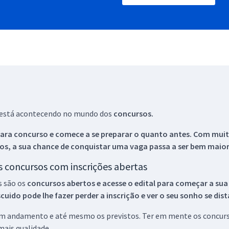
ue está acontecendo no mundo dos
concursos.
ara concurso e comece a se preparar o quanto antes. Com muita
os, a sua chance de conquistar uma vaga passa a ser bem maior
os concursos com inscrições abertas
s são os
concursos abertos e acesse o edital para começar a sua
ido pode lhe fazer perder a inscrição e ver o seu sonho se dis
 em andamento e até mesmo os previstos. Ter em mente os concurso
ais qualidade.