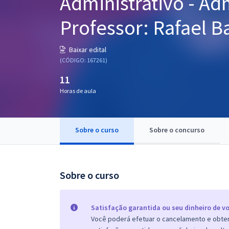
Administrativo - Ad
Pós
Professor: Rafael B
Graduação
Baixar edital
OAB
(CÓDIGO: 167261)
11
Mentorias
Horas de aula
Questões grátis
Conteúdo gratuito
Sobre o curso
Sobre o concurso
Blog
Aprovados
Sobre o curso
Atendimento
Satisfação garantida ou seu dinheiro de vo
Você poderá efetuar o cancelamento e obter 