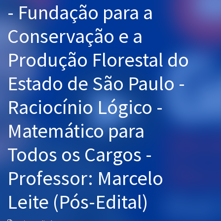
- Fundação para a
Pós
Conservação e a
Graduação
Produção Florestal do
OAB
Estado de São Paulo -
Mentorias
Raciocínio Lógico -
Questões grátis
Conteúdo gratuito
Matemático para
Blog
Todos os Cargos -
Aprovados
Professor: Marcelo
Atendimento
Leite (Pós-Edital)