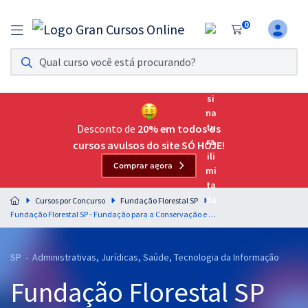
0
Assinatura Ilimitada 11
Acesso a todos os cursos. Teste grátis por 7 dias!
Assinatura OAB Até Passar
Acesso ilimitado a toda preparação para o Exame da
Desconto de
20% em todos os
Ordem, até você passar!
cursos avulsos do site SÓ HOJE!
Comprar agora
Residências Multiprofissionais
Preparação completa e intensiva para as principais
Cursos por Concurso
Fundação Florestal SP
residências em saúde do Brasil
Fundação Florestal SP - Fundação para a Conservação e a Produção Florestal do Estado de São Paulo - Raciocínio Lógico - Matemático para Todos os Cargos - Professor: Marcelo Leite (Pós-Edital)
Concursos
SP - Administrativas, Jurídicas, Saúde, Tecnologia da Informação
Assinatura Ilimitada
Fundação Florestal SP
Cursos 20% OFF