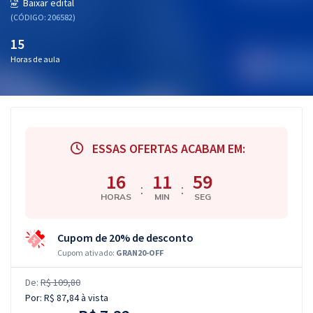
Baixar edital
(CÓDIGO: 206582)
15
Horas de aula
ESSAS OFERTAS ACABAM EM:
16
11
58
:
:
HORAS
MIN
SEG
Cupom de 20% de desconto
Cupom ativado:
GRAN20-OFF
De:
R$ 109,80
Por:
R$ 87,84
à vista