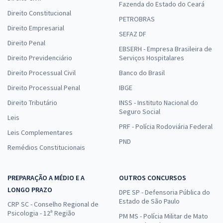
Fazenda do Estado do Ceará
Direito Constitucional
PETROBRAS
Direito Empresarial
SEFAZ DF
Direito Penal
EBSERH - Empresa Brasileira de
Direito Previdenciário
Serviços Hospitalares
Direito Processual Civil
Banco do Brasil
Direito Processual Penal
IBGE
Direito Tributário
INSS - Instituto Nacional do
Seguro Social
Leis
PRF - Polícia Rodoviária Federal
Leis Complementares
PND
Remédios Constitucionais
PREPARAÇÃO A MÉDIO E A
OUTROS CONCURSOS
LONGO PRAZO
DPE SP - Defensoria Pública do
Estado de São Paulo
CRP SC - Conselho Regional de
Psicologia - 12ª Região
PM MS - Polícia Militar de Mato