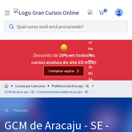
0
Assinatura Ilimitada 11
Acesso a todos os cursos. Teste grátis por 7 dias!
Assinatura OAB Até Passar
Acesso ilimitado a toda preparação para o Exame da
Desconto de
20% em todos os
Ordem, até você passar!
cursos avulsos do site SÓ HOJE!
Comprar agora
Residências Multiprofissionais
Preparação completa e intensiva para as principais
Cursos por Concurso
Prefeitura de Aracaju - SE
residências em saúde do Brasil
GCM de Aracaju - SE - Conhecimentos Sobre Aracaju - SE com o Professor Eduardo Galante (Pós-Edital)
Concursos
SE - Policiais
Assinatura Ilimitada
GCM de Aracaju - SE -
Cursos 20% OFF