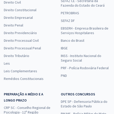
SEFAZ CE - Secretaria da
Direito Civil
Fazenda do Estado do Ceará
Direito Constitucional
PETROBRAS
Direito Empresarial
SEFAZ DF
Direito Penal
EBSERH - Empresa Brasileira de
Direito Previdenciário
Serviços Hospitalares
Direito Processual Civil
Banco do Brasil
Direito Processual Penal
IBGE
Direito Tributário
INSS - Instituto Nacional do
Seguro Social
Leis
PRF - Polícia Rodoviária Federal
Leis Complementares
PND
Remédios Constitucionais
PREPARAÇÃO A MÉDIO E A
OUTROS CONCURSOS
LONGO PRAZO
DPE SP - Defensoria Pública do
Estado de São Paulo
CRP SC - Conselho Regional de
Psicologia - 12ª Região
PM MS - Polícia Militar de Mato