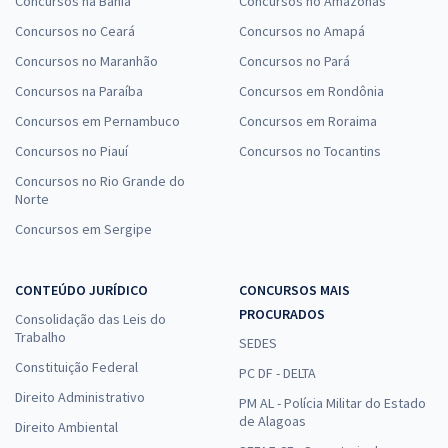
Concursos na Bahia
Concursos no Amazonas
Concursos no Ceará
Concursos no Amapá
Concursos no Maranhão
Concursos no Pará
Concursos na Paraíba
Concursos em Rondônia
Concursos em Pernambuco
Concursos em Roraima
Concursos no Piauí
Concursos no Tocantins
Concursos no Rio Grande do
Norte
Concursos em Sergipe
CONTEÚDO JURÍDICO
CONCURSOS MAIS
PROCURADOS
Consolidação das Leis do
Trabalho
SEDES
Constituição Federal
PC DF - DELTA
Direito Administrativo
PM AL - Polícia Militar do Estado
de Alagoas
Direito Ambiental