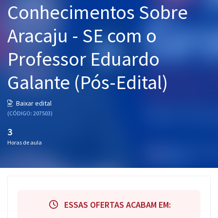
Conhecimentos Sobre
Pós
Aracaju - SE com o
Graduação
Professor Eduardo
OAB
Galante (Pós-Edital)
Mentorias
Questões grátis
Baixar edital
(CÓDIGO: 207503)
Conteúdo gratuito
3
Blog
Horas de aula
Aprovados
Atendimento
ESSAS OFERTAS ACABAM EM: