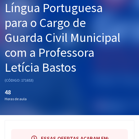
Língua Portuguesa
Pós
para o Cargo de
Graduação
Guarda Civil Municipal
OAB
com a Professora
Mentorias
Letícia Bastos
Questões grátis
Conteúdo gratuito
(CÓDIGO: 171653)
Blog
48
Horas de aula
Aprovados
Atendimento
ESSAS OFERTAS ACABAM EM: