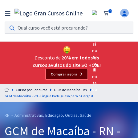
0
Assinatura Ilimitada 11
Acesso a todos os cursos. Teste grátis por 7 dias!
Assinatura OAB Até Passar
Acesso ilimitado a toda preparação para o Exame da
Desconto de
20% em todos os
Ordem, até você passar!
cursos avulsos do site SÓ HOJE!
Comprar agora
Residências Multiprofissionais
Preparação completa e intensiva para as principais
Cursos por Concurso
GCM de Macaíba - RN
residências em saúde do Brasil
GCM de Macaíba - RN - Língua Portuguesa para o Cargo de Guarda Civil Municipal com a Professora Letícia Bastos
Concursos
RN - Administrativas, Educação, Outras, Saúde
Assinatura Ilimitada
GCM de Macaíba - RN -
Cursos 20% OFF