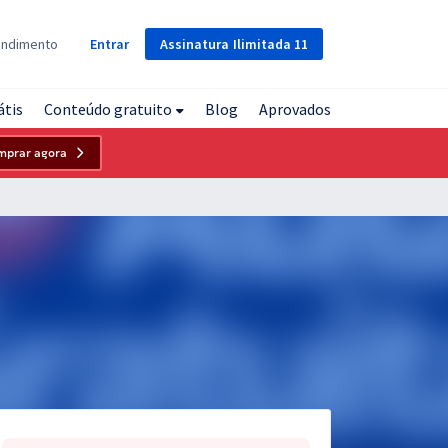
Assinatura
Ilimitada
11
endimento
Entrar
átis
Conteúdo gratuito
Blog
Aprovados
mprar agora