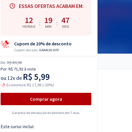
ESSAS OFERTAS ACABAM EM:
12
19
46
:
:
HORAS
MIN
SEG
Cupom de 20% de desconto
Cupom ativado:
GRAN20-OFF
De:
R$ 89,90
Por:
R$ 71,92
à vista
R$ 5,99
ou
12x de
Economize R$ 17,98 (-20%)
Comprar agora
Garantia de devolução do dinheiro em 7 dias.
Este curso inclui: