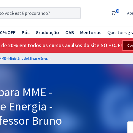
0
At
20% OFF
Pós
Graduação
OAB
Mentorias
Questões gr
 de
20% em todos os cursos avulsos do site SÓ HOJE!
Co
Gestão de Projetos para MME - Ministério de Minas e Energia - Administrador - Professor Bruno Eduardo
 para MME -
e Energia -
fessor Bruno