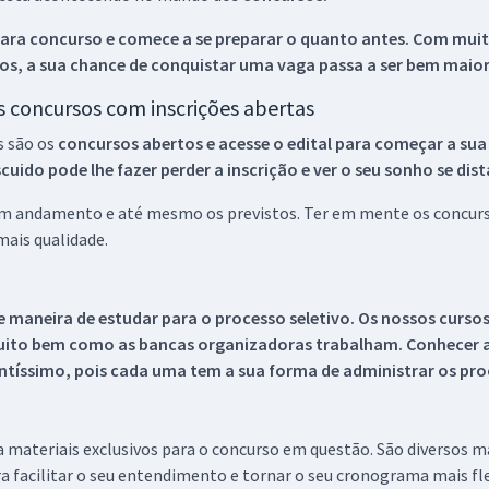
ara concurso e comece a se preparar o quanto antes. Com muita
os, a sua chance de conquistar uma vaga passa a ser bem maior
os concursos com inscrições abertas
s são os
concursos abertos e acesse o edital para começar a sua
ido pode lhe fazer perder a inscrição e ver o seu sonho se dis
 em andamento e até mesmo os previstos. Ter em mente os concurso
ais qualidade.
 maneira de estudar para o processo seletivo. Os nossos curso
uito bem como as bancas organizadoras trabalham. Conhecer a
tíssimo, pois cada uma tem a sua forma de administrar os proc
 a materiais exclusivos para o concurso em questão. São diversos 
a facilitar o seu entendimento e tornar o seu cronograma mais fle