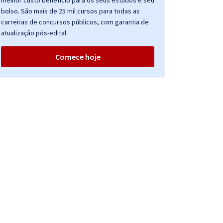
melhor custo benefício para os seus estudos e seu
bolso. São mais de 25 mil cursos para todas as
carreiras de concursos públicos, com garantia de
atualização pós-edital.
Comece hoje