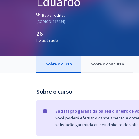
Eduardo
Pós
Baixar edital
Graduação
(CÓDIGO: 162454)
26
OAB
Horas de aula
Mentorias
Sobre o curso
Sobre o concurso
Questões grátis
Conteúdo gratuito
Blog
Sobre o curso
Aprovados
Satisfação garantida ou seu dinheiro de vo
Você poderá efetuar o cancelamento e obter 
Atendimento
satisfação garantida ou seu dinheiro de volta