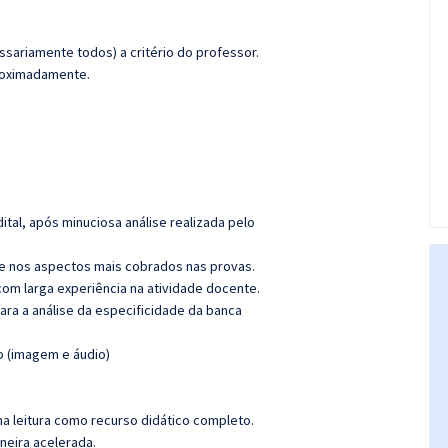
sariamente todos) a critério do professor.
proximadamente.
tal, após minuciosa análise realizada pelo
e nos aspectos mais cobrados nas provas.
com larga experiência na atividade docente.
para a análise da especificidade da banca
o (imagem e áudio)
a leitura como recurso didático completo.
aneira acelerada.