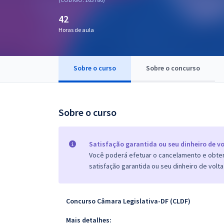
Pós
42
Graduação
Horas de aula
OAB
Sobre o curso
Sobre o concurso
Mentorias
Questões grátis
Sobre o curso
Conteúdo gratuito
Blog
Satisfação garantida ou seu dinheiro de vo
Você poderá efetuar o cancelamento e obter 
Aprovados
satisfação garantida ou seu dinheiro de volta
Atendimento
Concurso Câmara Legislativa-DF (CLDF)
Mais detalhes: