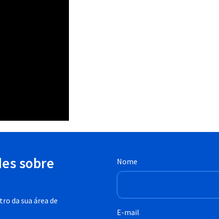
des sobre
Nome
ro da sua área de
E-mail