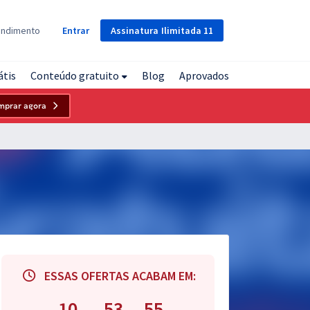
Assinatura
Ilimitada
11
endimento
Entrar
átis
Conteúdo gratuito
Blog
Aprovados
mprar agora
ESSAS OFERTAS ACABAM EM:
10
53
54