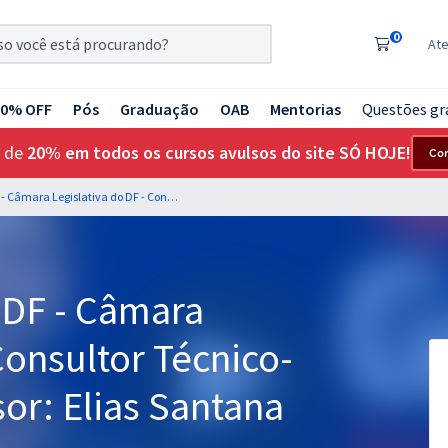
0
At
20% OFF
Pós
Graduação
OAB
Mentorias
Questões gr
 de
20% em todos os cursos avulsos do site SÓ HOJE!
Co
Gramática para a CLDF - Câmara Legislativa do DF - Consultor Técnico-Legislativo - Professor: Elias Santana
LDF - Câmara
Consultor Técnico-
sor: Elias Santana