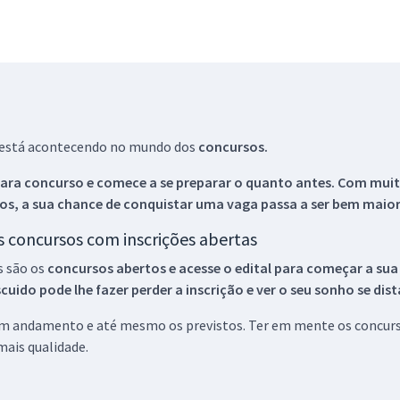
ue está acontecendo no mundo dos
concursos.
ara concurso e comece a se preparar o quanto antes. Com muita
os, a sua chance de conquistar uma vaga passa a ser bem maior
os concursos com inscrições abertas
s são os
concursos abertos e acesse o edital para começar a sua
ido pode lhe fazer perder a inscrição e ver o seu sonho se dis
 em andamento e até mesmo os previstos. Ter em mente os concurso
ais qualidade.