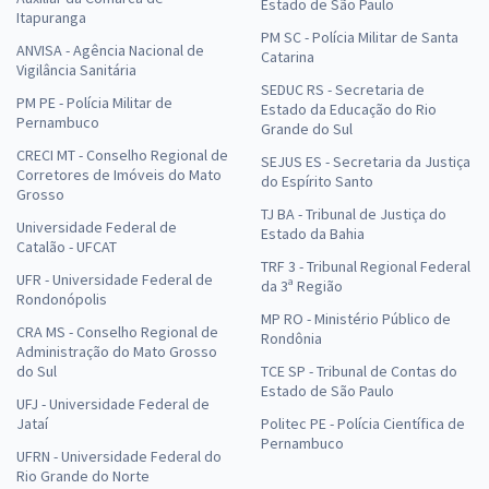
Estado de São Paulo
Itapuranga
PM SC - Polícia Militar de Santa
ANVISA - Agência Nacional de
Catarina
Vigilância Sanitária
SEDUC RS - Secretaria de
PM PE - Polícia Militar de
Estado da Educação do Rio
Pernambuco
Grande do Sul
CRECI MT - Conselho Regional de
SEJUS ES - Secretaria da Justiça
Corretores de Imóveis do Mato
do Espírito Santo
Grosso
TJ BA - Tribunal de Justiça do
Universidade Federal de
Estado da Bahia
Catalão - UFCAT
TRF 3 - Tribunal Regional Federal
UFR - Universidade Federal de
da 3ª Região
Rondonópolis
MP RO - Ministério Público de
CRA MS - Conselho Regional de
Rondônia
Administração do Mato Grosso
do Sul
TCE SP - Tribunal de Contas do
Estado de São Paulo
UFJ - Universidade Federal de
Jataí
Politec PE - Polícia Científica de
Pernambuco
UFRN - Universidade Federal do
Rio Grande do Norte