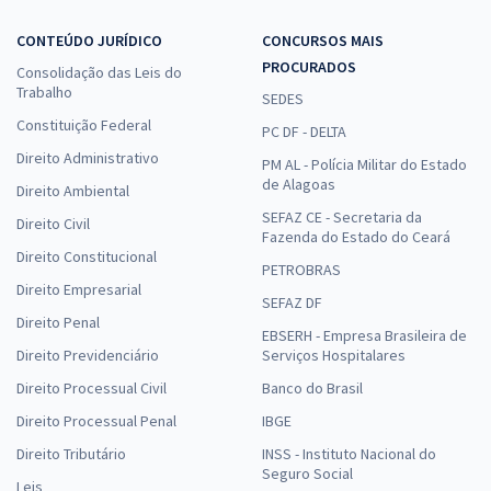
CONTEÚDO JURÍDICO
CONCURSOS MAIS
PROCURADOS
Consolidação das Leis do
Trabalho
SEDES
Constituição Federal
PC DF - DELTA
Direito Administrativo
PM AL - Polícia Militar do Estado
de Alagoas
Direito Ambiental
SEFAZ CE - Secretaria da
Direito Civil
Fazenda do Estado do Ceará
Direito Constitucional
PETROBRAS
Direito Empresarial
SEFAZ DF
Direito Penal
EBSERH - Empresa Brasileira de
Direito Previdenciário
Serviços Hospitalares
Direito Processual Civil
Banco do Brasil
Direito Processual Penal
IBGE
Direito Tributário
INSS - Instituto Nacional do
Seguro Social
Leis