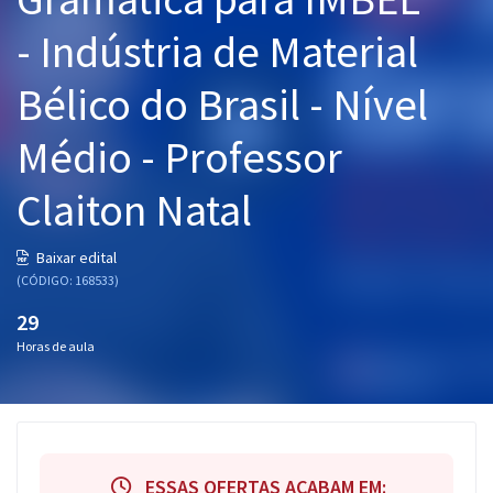
Pós
- Indústria de Material
Graduação
Bélico do Brasil - Nível
OAB
Médio - Professor
Mentorias
Claiton Natal
Questões grátis
Baixar edital
Conteúdo gratuito
(CÓDIGO: 168533)
Blog
29
Horas de aula
Aprovados
Atendimento
ESSAS OFERTAS ACABAM EM: