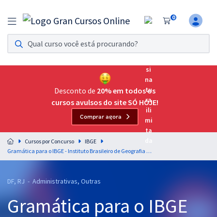
0
Assinatura Ilimitada 11
Acesso a todos os cursos. Teste grátis por 7 dias!
Assinatura OAB Até Passar
Acesso ilimitado a toda preparação para o Exame da
Desconto de
20% em todos os
Ordem, até você passar!
cursos avulsos do site SÓ HOJE!
Comprar agora
Residências Multiprofissionais
Preparação completa e intensiva para as principais
Cursos por Concurso
IBGE
residências em saúde do Brasil
Gramática para o IBGE - Instituto Brasileiro de Geografia e Estatística - Supervisor de Pesquisas por Telefone - Professor: Elias Santana
Concursos
DF, RJ - Administrativas, Outras
Assinatura Ilimitada
Gramática para o IBGE
Cursos 20% OFF