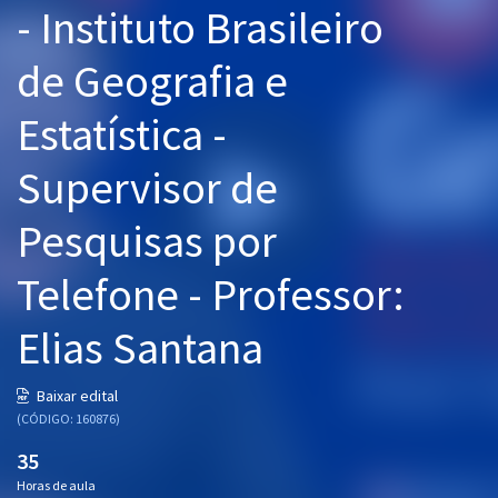
- Instituto Brasileiro
Pós
de Geografia e
Graduação
Estatística -
OAB
Supervisor de
Mentorias
Pesquisas por
Questões grátis
Conteúdo gratuito
Telefone - Professor:
Blog
Elias Santana
Aprovados
Baixar edital
(CÓDIGO: 160876)
Atendimento
35
Horas de aula