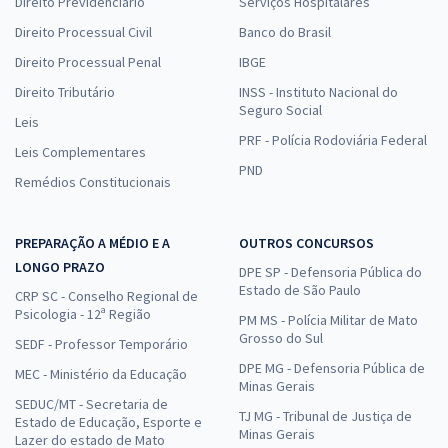
Direito Previdenciário
Serviços Hospitalares
Direito Processual Civil
Banco do Brasil
Direito Processual Penal
IBGE
Direito Tributário
INSS - Instituto Nacional do
Seguro Social
Leis
PRF - Polícia Rodoviária Federal
Leis Complementares
PND
Remédios Constitucionais
PREPARAÇÃO A MÉDIO E A
OUTROS CONCURSOS
LONGO PRAZO
DPE SP - Defensoria Pública do
Estado de São Paulo
CRP SC - Conselho Regional de
Psicologia - 12ª Região
PM MS - Polícia Militar de Mato
Grosso do Sul
SEDF - Professor Temporário
DPE MG - Defensoria Pública de
MEC - Ministério da Educação
Minas Gerais
SEDUC/MT - Secretaria de
TJ MG - Tribunal de Justiça de
Estado de Educação, Esporte e
Minas Gerais
Lazer do estado de Mato