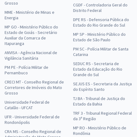
Grosso
CGDF - Controladoria Geral do
Distrito Federal
MME - Ministério de Minas e
Energia
DPE RS - Defensoria Pública do
Estado do Rio Grande do Sul
MP GO - Ministério Público do
Estado de Goiás - Secretário
MP SP - Ministério Público do
Auxiliar da Comarca de
Estado de São Paulo
Itapuranga
PM SC - Polícia Militar de Santa
ANVISA - Agência Nacional de
Catarina
Vigilância Sanitária
SEDUC RS - Secretaria de
PM PE - Polícia Militar de
Estado da Educação do Rio
Pernambuco
Grande do Sul
CRECI MT - Conselho Regional de
SEJUS ES - Secretaria da Justiça
Corretores de Imóveis do Mato
do Espírito Santo
Grosso
TJ BA - Tribunal de Justiça do
Universidade Federal de
Estado da Bahia
Catalão - UFCAT
TRF 3 - Tribunal Regional Federal
UFR - Universidade Federal de
da 3ª Região
Rondonópolis
MP RO - Ministério Público de
CRA MS - Conselho Regional de
Rondônia
Administração do Mato Grosso