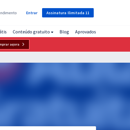
Assinatura
Ilimitada
11
endimento
Entrar
átis
Conteúdo gratuito
Blog
Aprovados
mprar agora