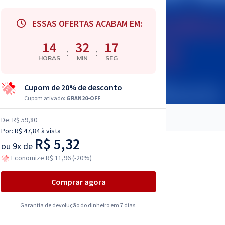
ESSAS OFERTAS ACABAM EM:
14
32
15
:
:
HORAS
MIN
SEG
Cupom de 20% de desconto
Cupom ativado:
GRAN20-OFF
De:
R$ 59,80
Por:
R$ 47,84
à vista
R$ 5,32
ou
9x de
Economize R$ 11,96 (-20%)
Comprar agora
Garantia de devolução do dinheiro em 7 dias.