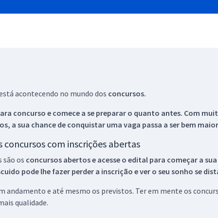
ue está acontecendo no mundo dos
concursos.
ara concurso e comece a se preparar o quanto antes. Com muita
os, a sua chance de conquistar uma vaga passa a ser bem maior
os concursos com inscrições abertas
s são os
concursos abertos e acesse o edital para começar a sua
ido pode lhe fazer perder a inscrição e ver o seu sonho se dis
 em andamento e até mesmo os previstos. Ter em mente os concurso
ais qualidade.