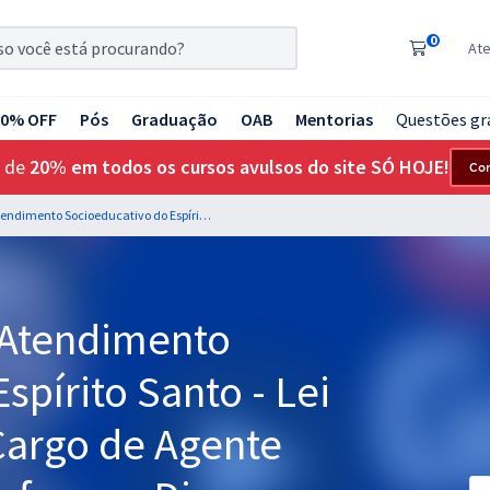
0
At
20% OFF
Pós
Graduação
OAB
Mentorias
Questões gr
 de
20% em todos os cursos avulsos do site SÓ HOJE!
Co
IASES - Instituto de Atendimento Socioeducativo do Espírito Santo - Lei Nº 7.716/89 para o Cargo de Agente Socioeducativo - Professor: Diego Fontes
e Atendimento
spírito Santo - Lei
Cargo de Agente