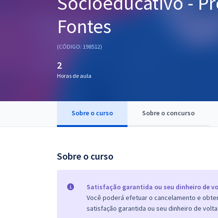
Socioeducativo - Pr
Pós
Fontes
Graduação
(CÓDIGO: 198512)
OAB
2
Mentorias
Horas de aula
Questões grátis
Sobre o curso
Sobre o concurso
Conteúdo gratuito
Blog
Sobre o curso
Aprovados
Atendimento
Satisfação garantida ou seu dinheiro de vo
Você poderá efetuar o cancelamento e obter 
satisfação garantida ou seu dinheiro de volta