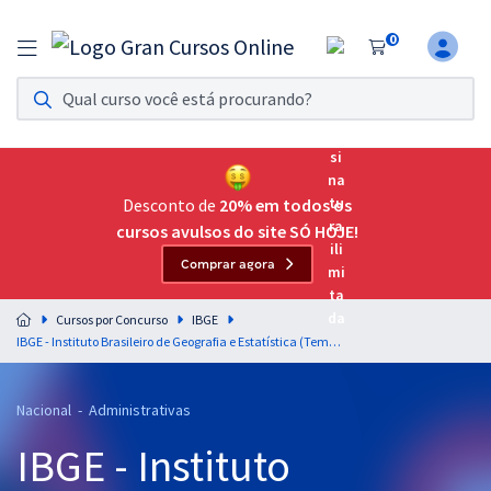
0
Assinatura Ilimitada 11
Acesso a todos os cursos. Teste grátis por 7 dias!
Assinatura OAB Até Passar
Acesso ilimitado a toda preparação para o Exame da
Desconto de
20% em todos os
Ordem, até você passar!
cursos avulsos do site SÓ HOJE!
Comprar agora
Residências Multiprofissionais
Preparação completa e intensiva para as principais
Cursos por Concurso
IBGE
residências em saúde do Brasil
IBGE - Instituto Brasileiro de Geografia e Estatística (Temporário) - Língua Portuguesa para Agente Censitário de Informática (ACI) - Professores: Elias Santana, Vânia Araújo e Tereza Cavalcanti (Pós-edital)
Concursos
Nacional - Administrativas
Assinatura Ilimitada
IBGE - Instituto
Cursos 20% OFF