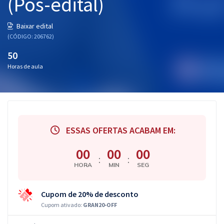
(Pós-edital)
Baixar edital
(CÓDIGO: 206762)
50
Horas de aula
ESSAS OFERTAS ACABAM EM:
00
00
00
:
:
HORA
MIN
SEG
Cupom de 20% de desconto
Cupom ativado:
GRAN20-OFF