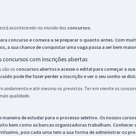
ue está acontecendo no mundo dos
concursos.
ara concurso e comece a se preparar o quanto antes. Com muita
os, a sua chance de conquistar uma vaga passa a ser bem maior
os concursos com inscrições abertas
s são os
concursos abertos e acesse o edital para começar a sua
ido pode lhe fazer perder a inscrição e ver o seu sonho se dis
 em andamento e até mesmo os previstos. Ter em mente os concurso
ais qualidade.
 maneira de estudar para o processo seletivo. Os nossos curso
uito bem como as bancas organizadoras trabalham. Conhecer a
tíssimo, pois cada uma tem a sua forma de administrar os proc