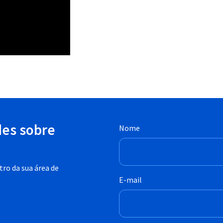
des sobre
Nome
ro da sua área de
E-mail