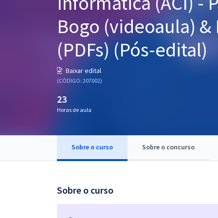
Informática (ACI) - 
Pós
Bogo (videoaula) & 
Graduação
(PDFs) (Pós-edital)
OAB
Baixar edital
Mentorias
(CÓDIGO: 207002)
23
Questões grátis
Horas de aula
Conteúdo gratuito
Blog
Sobre o curso
Sobre o concurso
Aprovados
Atendimento
Sobre o curso