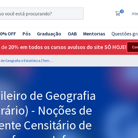
0
At
20% OFF
Pós
Graduação
OAB
Mentorias
Questões gr
 de
20% em todos os cursos avulsos do site SÓ HOJE!
Co
IBGE - Instituto Brasileiro de Geografia e Estatística (Temporário) - Noções de Informática para Agente Censitário de Informática (ACI) - Professor: Jeferson Bogo (videoaula) & Fabricio Melo (PDFs) (Pós-edital)
sileiro de Geografia
orário) - Noções de
ente Censitário de