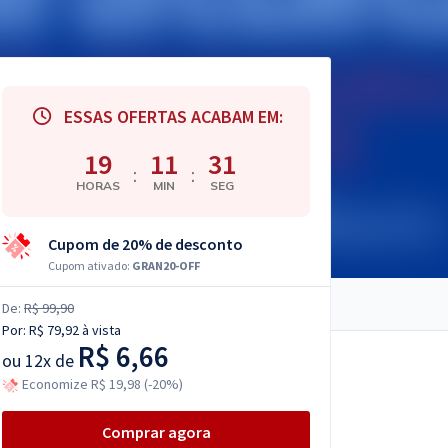
ESSAS OFERTAS ACABAM EM:
19
11
30
:
:
HORAS
MIN
SEG
Cupom de 20% de desconto
Cupom ativado:
GRAN20-OFF
De:
R$ 99,90
Por:
R$ 79,92
à vista
R$ 6,66
ou
12x de
Economize R$ 19,98 (-20%)
Comprar agora