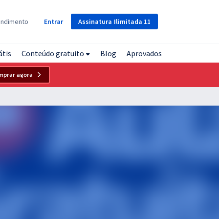
Assinatura
Ilimitada
11
endimento
Entrar
átis
Conteúdo gratuito
Blog
Aprovados
mprar agora