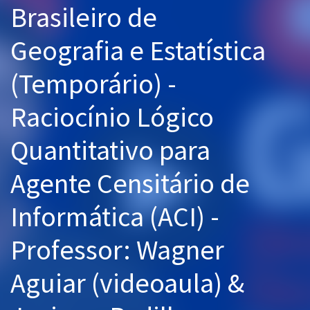
Brasileiro de
Pós
Geografia e Estatística
Graduação
(Temporário) -
OAB
Raciocínio Lógico
Mentorias
Quantitativo para
Questões grátis
Conteúdo gratuito
Agente Censitário de
Blog
Informática (ACI) -
Aprovados
Professor: Wagner
Atendimento
Aguiar (videoaula) &