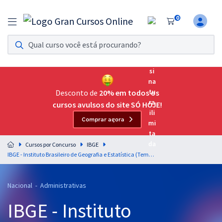
0
Assinatura Ilimitada 11
Acesso a todos os cursos. Teste grátis por 7 dias!
Assinatura OAB Até Passar
Acesso ilimitado a toda preparação para o Exame da
Desconto de
20% em todos os
Ordem, até você passar!
cursos avulsos do site SÓ HOJE!
Comprar agora
Residências Multiprofissionais
Preparação completa e intensiva para as principais
Cursos por Concurso
IBGE
residências em saúde do Brasil
IBGE - Instituto Brasileiro de Geografia e Estatística (Temporário) - Raciocínio Lógico Quantitativo para Agente Censitário de Informática (ACI) - Professor: Wagner Aguiar (videoaula) & Josimar Padilha (PDFs) (Pós-edital)
Concursos
Nacional - Administrativas
Assinatura Ilimitada
IBGE - Instituto
Cursos 20% OFF