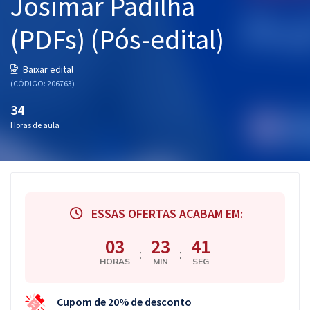
Josimar Padilha
(PDFs) (Pós-edital)
Baixar edital
(CÓDIGO: 206763)
34
Horas de aula
ESSAS OFERTAS ACABAM EM:
03
23
40
:
:
HORAS
MIN
SEG
Cupom de 20% de desconto