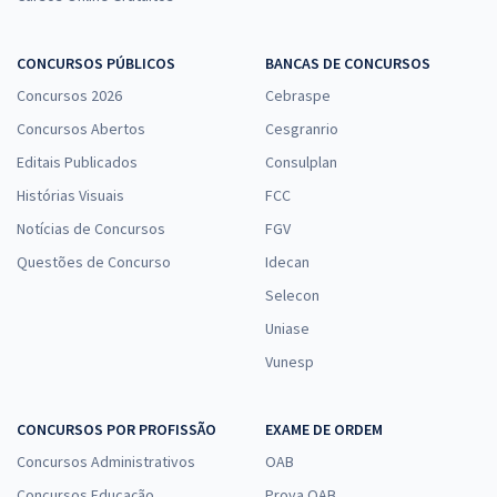
CONCURSOS PÚBLICOS
BANCAS DE CONCURSOS
Concursos 2026
Cebraspe
Concursos Abertos
Cesgranrio
Editais Publicados
Consulplan
Histórias Visuais
FCC
Notícias de Concursos
FGV
Questões de Concurso
Idecan
Selecon
Uniase
Vunesp
CONCURSOS POR PROFISSÃO
EXAME DE ORDEM
Concursos Administrativos
OAB
Concursos Educação
Prova OAB