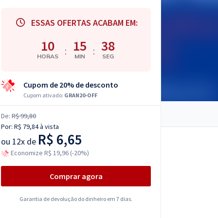
ESSAS OFERTAS ACABAM EM:
10
15
37
:
:
HORAS
MIN
SEG
Cupom de 20% de desconto
Cupom ativado:
GRAN20-OFF
De:
R$ 99,80
Por:
R$ 79,84
à vista
R$ 6,65
ou
12x de
Economize R$ 19,96 (-20%)
Comprar agora
Garantia de devolução do dinheiro em 7 dias.