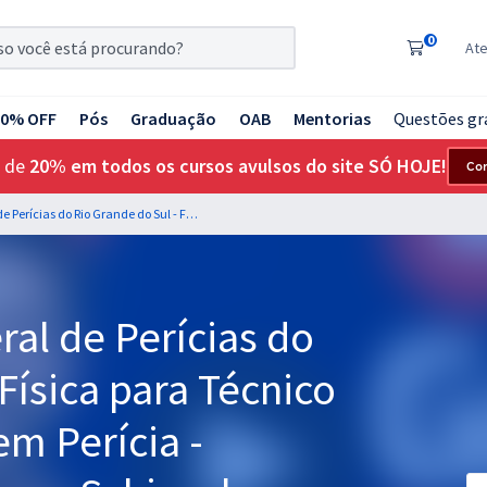
0
At
20% OFF
Pós
Graduação
OAB
Mentorias
Questões gr
 de
20% em todos os cursos avulsos do site SÓ HOJE!
Co
IGP RS - Instituto Geral de Perícias do Rio Grande do Sul - Física para Técnico em Perícia Técnico em Perícia - Professores: Guilherme Schinzel e Kitéria Karolina
eral de Perícias do
Física para Técnico
em Perícia -