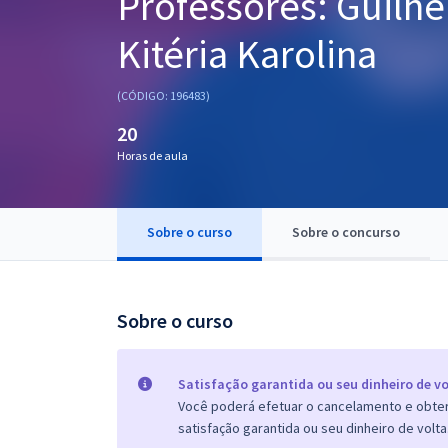
Professores: Guilhe
Pós
Kitéria Karolina
Graduação
(CÓDIGO: 196483)
OAB
20
Mentorias
Horas de aula
Questões grátis
Sobre o curso
Sobre o concurso
Conteúdo gratuito
Blog
Sobre o curso
Aprovados
Atendimento
Satisfação garantida ou seu dinheiro de vo
Você poderá efetuar o cancelamento e obter 
satisfação garantida ou seu dinheiro de volta