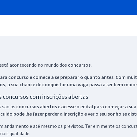
ue está acontecendo no mundo dos
concursos.
ara concurso e comece a se preparar o quanto antes. Com muita
os, a sua chance de conquistar uma vaga passa a ser bem maior
os concursos com inscrições abertas
s são os
concursos abertos e acesse o edital para começar a sua
ido pode lhe fazer perder a inscrição e ver o seu sonho se dis
 em andamento e até mesmo os previstos. Ter em mente os concurso
ais qualidade.