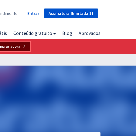
Assinatura
Ilimitada
11
endimento
Entrar
átis
Conteúdo gratuito
Blog
Aprovados
mprar agora