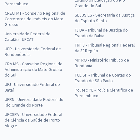
Pernambuco
Grande do Sul
CRECI MT - Conselho Regional de
SEJUS ES - Secretaria da Justiça
Corretores de Imóveis do Mato
do Espírito Santo
Grosso
TJ BA - Tribunal de Justiça do
Universidade Federal de
Estado da Bahia
Catalão - UFCAT
TRF 3 - Tribunal Regional Federal
UFR - Universidade Federal de
da 3ª Região
Rondonópolis
MP RO - Ministério Público de
CRA MS - Conselho Regional de
Rondônia
Administração do Mato Grosso
do Sul
TCE SP - Tribunal de Contas do
Estado de São Paulo
UFJ - Universidade Federal de
Jataí
Politec PE - Polícia Científica de
Pernambuco
UFRN - Universidade Federal do
Rio Grande do Norte
UFCSPA - Universidade Federal
de Ciência da Saúde de Porto
Alegre