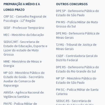
PREPARAÇÃO A MÉDIO E A
OUTROS CONCURSOS
LONGO PRAZO
DPE SP - Defensoria Pública do
Estado de São Paulo
CRP SC - Conselho Regional de
Psicologia - 12ª Região
PM MS - Polícia Militar de Mato
Grosso do Sul
SEDF - Professor Temporário
DPE MG - Defensoria Pública de
MEC - Ministério da Educação
Minas Gerais
SEDUC/MT - Secretaria de
TJ MG - Tribunal de Justiça de
Estado de Educação, Esporte e
Minas Gerais
Lazer do estado de Mato
Grosso
CGDF - Controladoria Geral do
Distrito Federal
MME - Ministério de Minas e
Energia
DPE RS - Defensoria Pública do
Estado do Rio Grande do Sul
MP GO - Ministério Público do
Estado de Goiás - Secretário
MP SP - Ministério Público do
Auxiliar da Comarca de
Estado de São Paulo
Itapuranga
PM SC - Polícia Militar de Santa
ANVISA - Agência Nacional de
Catarina
Vigilância Sanitária
SEDUC RS - Secretaria de
PM PE - Polícia Militar de
Estado da Educação do Rio