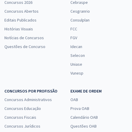
Concursos 2026
Cebraspe
Concursos Abertos
Cesgranrio
Editais Publicados
Consulplan
Histórias Visuais
FCC
Notícias de Concursos
FGV
Questões de Concurso
Idecan
Selecon
Uniase
Vunesp
CONCURSOS POR PROFISSÃO
EXAME DE ORDEM
Concursos Administrativos
OAB
Concursos Educação
Prova OAB
Concursos Fiscais
Calendário OAB
Concursos Jurídicos
Questões OAB