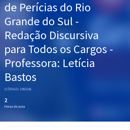
de Perícias do Rio
Pós
Grande do Sul -
Graduação
Redação Discursiva
OAB
para Todos os Cargos -
Mentorias
Professora: Letícia
Questões grátis
Conteúdo gratuito
Bastos
Blog
(CÓDIGO: 196328)
Aprovados
2
Horas de aula
Atendimento