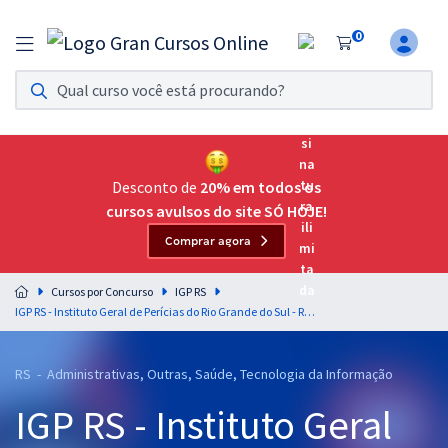
0
Assinatura Ilimitada 11
Acesso a todos os cursos. Teste grátis por 7 dias!
Assinatura OAB Até Passar
Acesso ilimitado a toda preparação para o Exame da
Desconto de
20% em todos os
Ordem, até você passar!
cursos avulsos do site SÓ HOJE!
Comprar agora
Residências Multiprofissionais
Preparação completa e intensiva para as principais
Cursos por Concurso
IGP RS
residências em saúde do Brasil
IGP RS - Instituto Geral de Perícias do Rio Grande do Sul - Redação Discursiva para Todos os Cargos - Professora: Letícia Bastos
Concursos
RS - Administrativas, Outras, Saúde, Tecnologia da Informação
Assinatura Ilimitada
IGP RS - Instituto Geral
Cursos 20% OFF