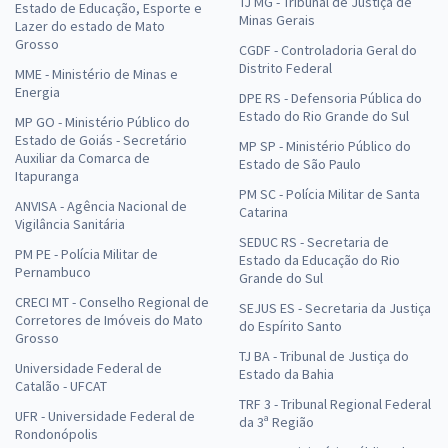
TJ MG - Tribunal de Justiça de
Estado de Educação, Esporte e
Minas Gerais
Lazer do estado de Mato
Grosso
CGDF - Controladoria Geral do
Distrito Federal
MME - Ministério de Minas e
Energia
DPE RS - Defensoria Pública do
Estado do Rio Grande do Sul
MP GO - Ministério Público do
Estado de Goiás - Secretário
MP SP - Ministério Público do
Auxiliar da Comarca de
Estado de São Paulo
Itapuranga
PM SC - Polícia Militar de Santa
ANVISA - Agência Nacional de
Catarina
Vigilância Sanitária
SEDUC RS - Secretaria de
PM PE - Polícia Militar de
Estado da Educação do Rio
Pernambuco
Grande do Sul
CRECI MT - Conselho Regional de
SEJUS ES - Secretaria da Justiça
Corretores de Imóveis do Mato
do Espírito Santo
Grosso
TJ BA - Tribunal de Justiça do
Universidade Federal de
Estado da Bahia
Catalão - UFCAT
TRF 3 - Tribunal Regional Federal
UFR - Universidade Federal de
da 3ª Região
Rondonópolis