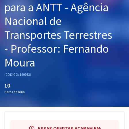
para a ANTT - Agência
Pós
Nacional de
Graduação
Transportes Terrestres
OAB
- Professor: Fernando
Mentorias
Moura
Questões grátis
Conteúdo gratuito
(CÓDIGO: 169952)
Blog
10
Horas de aula
Aprovados
Atendimento
ESSAS OFERTAS ACABAM EM: