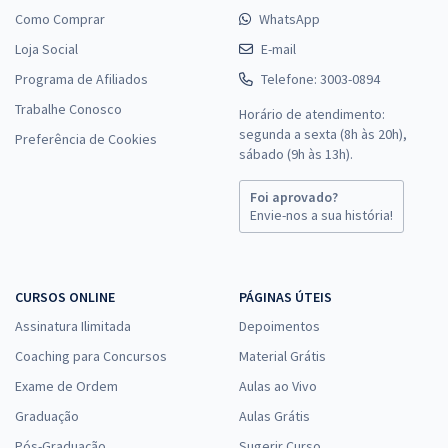
Como Comprar
WhatsApp
Loja Social
E-mail
Programa de Afiliados
Telefone: 3003-0894
Trabalhe Conosco
Horário de atendimento:
segunda a sexta (8h às 20h),
Preferência de Cookies
sábado (9h às 13h).
Foi aprovado?
Envie-nos a sua história!
CURSOS ONLINE
PÁGINAS ÚTEIS
Assinatura Ilimitada
Depoimentos
Coaching para Concursos
Material Grátis
Exame de Ordem
Aulas ao Vivo
Graduação
Aulas Grátis
Pós-Graduação
Sugerir Curso