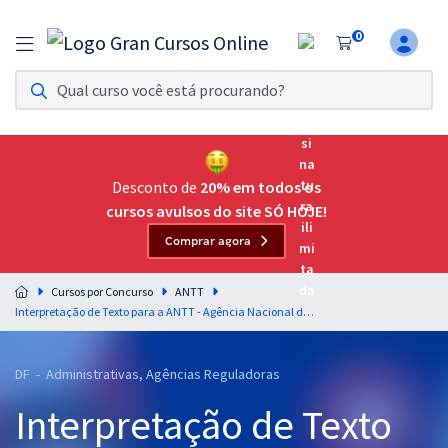
0
Assinatura Ilimitada 11
Acesso a todos os cursos. Teste grátis por 7 dias!
Assinatura OAB Até Passar
Acesso ilimitado a toda preparação para o Exame da
Desconto de
20% em todos os
Ordem, até você passar!
cursos avulsos do site SÓ HOJE!
Comprar agora
Residências Multiprofissionais
Preparação completa e intensiva para as principais
Cursos por Concurso
ANTT
residências em saúde do Brasil
Interpretação de Texto para a ANTT - Agência Nacional de Transportes Terrestres - Professor: Fernando Moura
Concursos
DF - Administrativas, Agências Reguladoras
Assinatura Ilimitada
Interpretação de Texto
Cursos 20% OFF