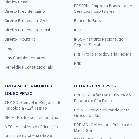
Direito Penal
EBSERH - Empresa Brasileira de
Direito Previdenciário
Serviços Hospitalares
Direito Processual Civil
Banco do Brasil
Direito Processual Penal
IBGE
Direito Tributário
INSS - Instituto Nacional do
Seguro Social
Leis
PRF - Polícia Rodoviária Federal
Leis Complementares
PND
Remédios Constitucionais
PREPARAÇÃO A MÉDIO E A
OUTROS CONCURSOS
LONGO PRAZO
DPE SP - Defensoria Pública do
Estado de São Paulo
CRP SC - Conselho Regional de
Psicologia - 12ª Região
PM MS - Polícia Militar de Mato
Grosso do Sul
SEDF - Professor Temporário
DPE MG - Defensoria Pública de
MEC - Ministério da Educação
Minas Gerais
SEDUC/MT - Secretaria de