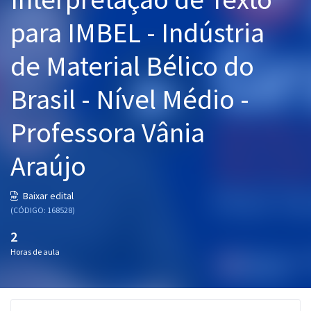
Pós
para IMBEL - Indústria
Graduação
de Material Bélico do
OAB
Brasil - Nível Médio -
Mentorias
Professora Vânia
Questões grátis
Araújo
Conteúdo gratuito
Baixar edital
Blog
(CÓDIGO: 168528)
Aprovados
2
Horas de aula
Atendimento