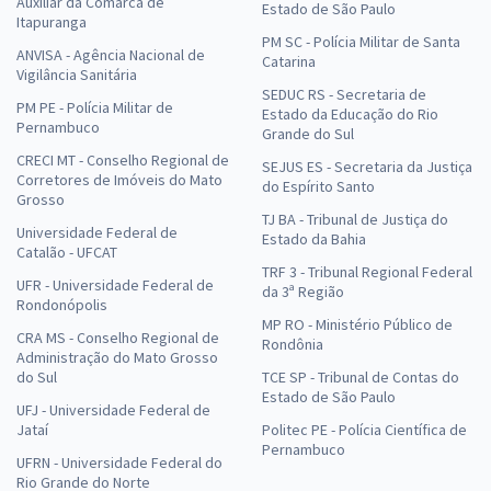
Auxiliar da Comarca de
Estado de São Paulo
Itapuranga
PM SC - Polícia Militar de Santa
ANVISA - Agência Nacional de
Catarina
Vigilância Sanitária
SEDUC RS - Secretaria de
PM PE - Polícia Militar de
Estado da Educação do Rio
Pernambuco
Grande do Sul
CRECI MT - Conselho Regional de
SEJUS ES - Secretaria da Justiça
Corretores de Imóveis do Mato
do Espírito Santo
Grosso
TJ BA - Tribunal de Justiça do
Universidade Federal de
Estado da Bahia
Catalão - UFCAT
TRF 3 - Tribunal Regional Federal
UFR - Universidade Federal de
da 3ª Região
Rondonópolis
MP RO - Ministério Público de
CRA MS - Conselho Regional de
Rondônia
Administração do Mato Grosso
do Sul
TCE SP - Tribunal de Contas do
Estado de São Paulo
UFJ - Universidade Federal de
Jataí
Politec PE - Polícia Científica de
Pernambuco
UFRN - Universidade Federal do
Rio Grande do Norte