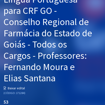
Pós
para CRF GO -
Graduação
Conselho Regional de
OAB
Farmácia do Estado de
Mentorias
Goiás - Todos os
Questões grátis
Cargos - Professores:
Conteúdo gratuito
Fernando Moura e
Blog
Elias Santana
Aprovados
Baixar edital
Atendimento
(CÓDIGO: 171284)
53