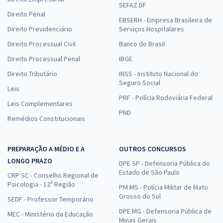
SEFAZ DF
Direito Penal
EBSERH - Empresa Brasileira de
Direito Previdenciário
Serviços Hospitalares
Direito Processual Civil
Banco do Brasil
Direito Processual Penal
IBGE
Direito Tributário
INSS - Instituto Nacional do
Seguro Social
Leis
PRF - Polícia Rodoviária Federal
Leis Complementares
PND
Remédios Constitucionais
PREPARAÇÃO A MÉDIO E A
OUTROS CONCURSOS
LONGO PRAZO
DPE SP - Defensoria Pública do
Estado de São Paulo
CRP SC - Conselho Regional de
Psicologia - 12ª Região
PM MS - Polícia Militar de Mato
Grosso do Sul
SEDF - Professor Temporário
DPE MG - Defensoria Pública de
MEC - Ministério da Educação
Minas Gerais