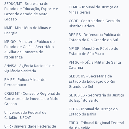
SEDUC/MT - Secretaria de
TJ MG - Tribunal de Justiça de
Estado de Educação, Esporte e
Minas Gerais
Lazer do estado de Mato
Grosso
CGDF - Controladoria Geral do
Distrito Federal
MME - Ministério de Minas e
Energia
DPE RS - Defensoria Pública do
Estado do Rio Grande do Sul
MP GO - Ministério Público do
Estado de Goiás - Secretário
MP SP - Ministério Público do
Auxiliar da Comarca de
Estado de São Paulo
Itapuranga
PM SC - Polícia Militar de Santa
ANVISA - Agência Nacional de
Catarina
Vigilância Sanitária
SEDUC RS - Secretaria de
PM PE - Polícia Militar de
Estado da Educação do Rio
Pernambuco
Grande do Sul
CRECI MT - Conselho Regional de
SEJUS ES - Secretaria da Justiça
Corretores de Imóveis do Mato
do Espírito Santo
Grosso
TJ BA - Tribunal de Justiça do
Universidade Federal de
Estado da Bahia
Catalão - UFCAT
TRF 3 - Tribunal Regional Federal
UFR - Universidade Federal de
da 3ª Região