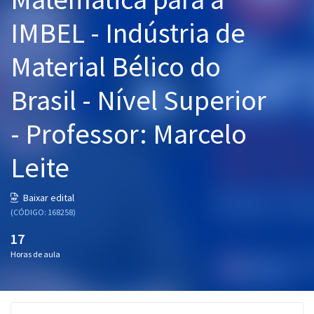
Pós
IMBEL - Indústria de
Graduação
Material Bélico do
OAB
Brasil - Nível Superior
Mentorias
- Professor: Marcelo
Questões grátis
Leite
Conteúdo gratuito
Baixar edital
Blog
(CÓDIGO: 168258)
Aprovados
17
Horas de aula
Atendimento