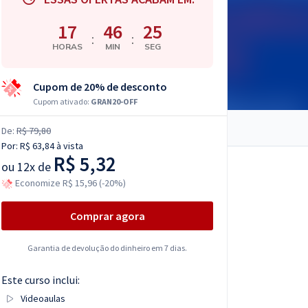
17
46
23
:
:
HORAS
MIN
SEG
Cupom de 20% de desconto
Cupom ativado:
GRAN20-OFF
De:
R$ 79,80
Por:
R$ 63,84
à vista
R$ 5,32
ou
12x de
Economize R$ 15,96 (-20%)
Comprar agora
Garantia de devolução do dinheiro em 7 dias.
Este curso inclui:
Videoaulas