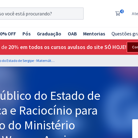
0
At
20% OFF
Pós
Graduação
OAB
Mentorias
Questões gr
 de
20% em todos os cursos avulsos do site SÓ HOJE!
Co
MP SE - Ministério Público do Estado de Sergipe - Matemática e Raciocínio para os Cargos de Técnico do Ministério Público - Professor: Wagner Aguiar
Público do Estado de
a e Raciocínio para
o do Ministério