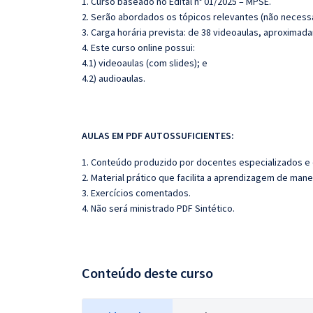
1. Curso baseado no Edital nº 01/2025 – MPSE.
2. Serão abordados os tópicos relevantes (não necessa
3. Carga horária prevista: de 38 videoaulas, aproxima
4. Este curso online possui:
4.1) videoaulas (com slides); e
4.2) audioaulas.
AULAS EM PDF AUTOSSUFICIENTES:
1. Conteúdo produzido por docentes especializados e
2. Material prático que facilita a aprendizagem de mane
3. Exercícios comentados.
4. Não será ministrado PDF Sintético.
Conteúdo deste curso