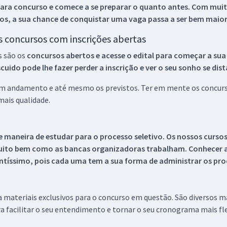
ara concurso e comece a se preparar o quanto antes. Com muita
os, a sua chance de conquistar uma vaga passa a ser bem maior
os concursos com inscrições abertas
s são os
concursos abertos e acesse o edital para começar a sua
ido pode lhe fazer perder a inscrição e ver o seu sonho se dis
 em andamento e até mesmo os previstos. Ter em mente os concurso
ais qualidade.
 maneira de estudar para o processo seletivo. Os nossos curso
uito bem como as bancas organizadoras trabalham. Conhecer a
tíssimo, pois cada uma tem a sua forma de administrar os proc
 a materiais exclusivos para o concurso em questão. São diversos 
a facilitar o seu entendimento e tornar o seu cronograma mais fle