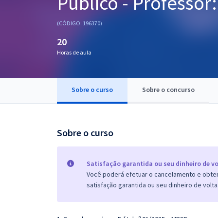
Público - Professor
Pós
(CÓDIGO: 196370)
Graduação
20
Horas de aula
OAB
Mentorias
Sobre o curso
Sobre o concurso
Questões grátis
Conteúdo gratuito
Sobre o curso
Blog
Aprovados
Satisfação garantida ou seu dinheiro de vo
Você poderá efetuar o cancelamento e obter 
satisfação garantida ou seu dinheiro de volta
Atendimento