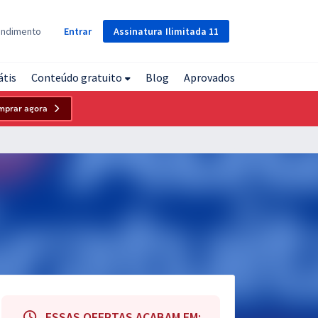
Assinatura
Ilimitada
11
endimento
Entrar
átis
Conteúdo gratuito
Blog
Aprovados
mprar agora
ESSAS OFERTAS ACABAM EM: