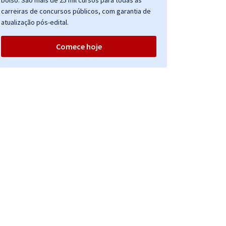
bolso. São mais de 25 mil cursos para todas as
carreiras de concursos públicos, com garantia de
atualização pós-edital.
Comece hoje