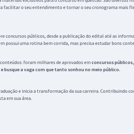
 a materiais exclusivos para o concurso em questão. São diversos 
a facilitar o seu entendimento e tornar o seu cronograma mais fle
re concursos públicos, desde a publicação do edital até as inform
em possui uma rotina bem corrida, mas precisa estudar bons conte
 conteúdos: foram milhares de aprovados em
concursos públicos,
s e busque a vaga com que tanto sonhou no meio público.
aduação e inicia a transformação da sua carreira. Contribuindo c
ista em sua área.