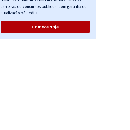
bolso. São mais de 25 mil cursos para todas as
carreiras de concursos públicos, com garantia de
atualização pós-edital.
Comece hoje