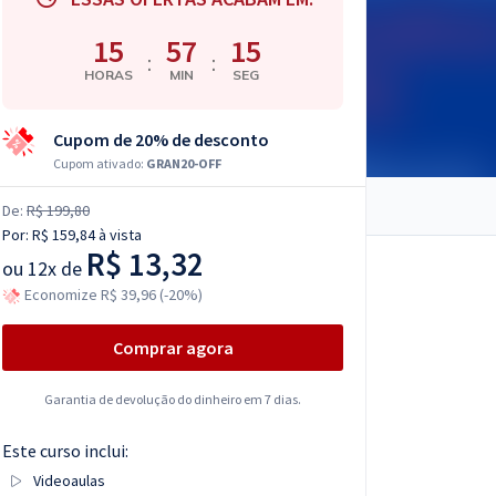
15
57
14
:
:
HORAS
MIN
SEG
Cupom de 20% de desconto
Cupom ativado:
GRAN20-OFF
De:
R$ 199,80
Por:
R$ 159,84
à vista
R$ 13,32
ou
12x de
Economize R$ 39,96 (-20%)
Comprar agora
Garantia de devolução do dinheiro em 7 dias.
Este curso inclui:
Videoaulas