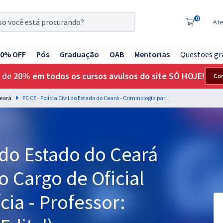
0
At
20% OFF
Pós
Graduação
OAB
Mentorias
Questões gr
 de
20% em todos os cursos avulsos do site SÓ HOJE!
Co
Ceará
PC CE - Polícia Civil do Estado do Ceará - Criminologia para o Cargo de Oficial Investigador de Polícia - Professor: Ronaldo Paiva (Pós-Edital)
l do Estado do Ceará
o Cargo de Oficial
cia - Professor: