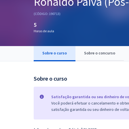
Ronaldo Paiva (Pós-
Pós
(CÓDIGO: 190713)
Graduação
5
Horas de aula
OAB
Mentorias
Sobre o curso
Sobre o concurso
Questões grátis
Conteúdo gratuito
Sobre o curso
Blog
Aprovados
Satisfação garantida ou seu dinheiro de vo
Você poderá efetuar o cancelamento e obter 
satisfação garantida ou seu dinheiro de volta
Atendimento