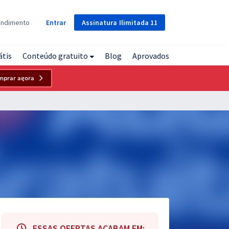
Assinatura
Ilimitada
11
endimento
Entrar
átis
Conteúdo gratuito
Blog
Aprovados
mprar agora
ESSAS OFERTAS ACABAM EM: