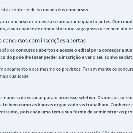
ue está acontecendo no mundo dos
concursos.
ara concurso e comece a se preparar o quanto antes. Com muita
os, a sua chance de conquistar uma vaga passa a ser bem maior
os concursos com inscrições abertas
s são os
concursos abertos e acesse o edital para começar a sua
ido pode lhe fazer perder a inscrição e ver o seu sonho se dis
 em andamento e até mesmo os previstos. Ter em mente os concurso
ais qualidade.
 maneira de estudar para o processo seletivo. Os nossos curso
uito bem como as bancas organizadoras trabalham. Conhecer a
tíssimo, pois cada uma tem a sua forma de administrar os proc