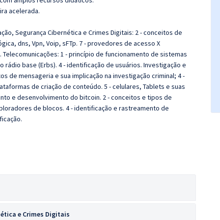
 com amplos recursos didáticos.
ira acelerada.
ção, Segurança Cibernética e Crimes Digitais:
2 - conceitos de
ógica, dns, Vpn, Voip, sFTp. 7 - provedores de acesso X
s. Telecomunicações: 1 - princípio de funcionamento de sistemas
o rádio base (Erbs). 4 - identificação de usuários. Investigação e
ços de mensageria e sua implicação na investigação criminal; 4 -
ataformas de criação de conteúdo. 5 - celulares, Tablets e suas
ento e desenvolvimento do bitcoin. 2 - conceitos e tipos de
xploradores de blocos. 4 - identificação e rastreamento de
ficação.
tica e Crimes Digitais