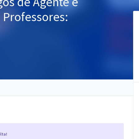
rgos de Agente e
- Professores:
lta!