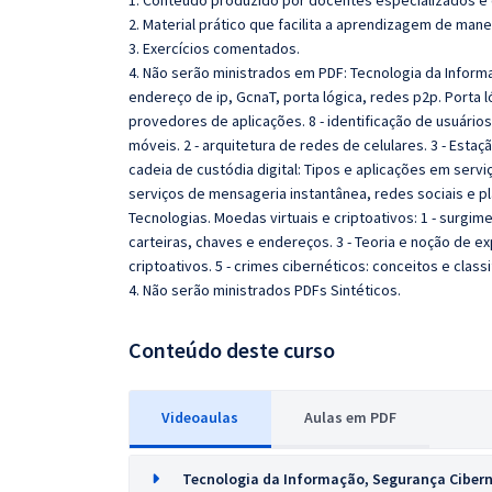
1. Conteúdo produzido por docentes especializados e
2. Material prático que facilita a aprendizagem de mane
3. Exercícios comentados.
4. Não serão ministrados em PDF:
Tecnologia da Informa
endereço de ip, GcnaT, porta lógica, redes p2p. Porta l
provedores de aplicações. 8 - identificação de usuário
móveis. 2 - arquitetura de redes de celulares. 3 - Estaçã
cadeia de custódia digital: Tipos e aplicações em servi
serviços de mensageria instantânea, redes sociais e pl
Tecnologias. Moedas virtuais e criptoativos: 1 - surgim
carteiras, chaves e endereços. 3 - Teoria e noção de e
criptoativos. 5 - crimes cibernéticos: conceitos e classi
4.
Não serão ministrados PDFs Sintéticos.
Conteúdo deste curso
Videoaulas
Aulas em PDF
Tecnologia da Informação, Segurança Ciberné