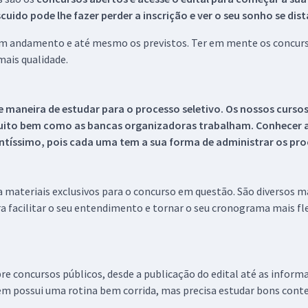
ido pode lhe fazer perder a inscrição e ver o seu sonho se dis
 em andamento e até mesmo os previstos. Ter em mente os concurso
ais qualidade.
 maneira de estudar para o processo seletivo. Os nossos curso
uito bem como as bancas organizadoras trabalham. Conhecer a
tíssimo, pois cada uma tem a sua forma de administrar os proc
 a materiais exclusivos para o concurso em questão. São diversos 
a facilitar o seu entendimento e tornar o seu cronograma mais fle
re concursos públicos, desde a publicação do edital até as inform
em possui uma rotina bem corrida, mas precisa estudar bons conte