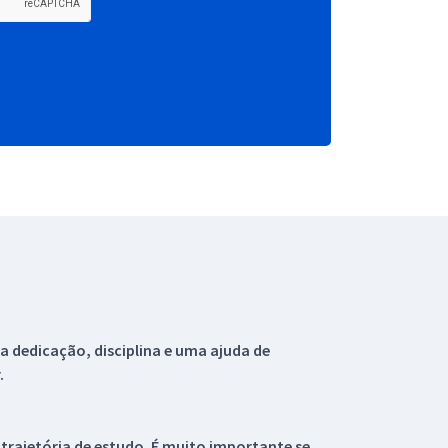
 dedicação, disciplina e uma ajuda de
.
 trajetória de estudo. É muito importante se