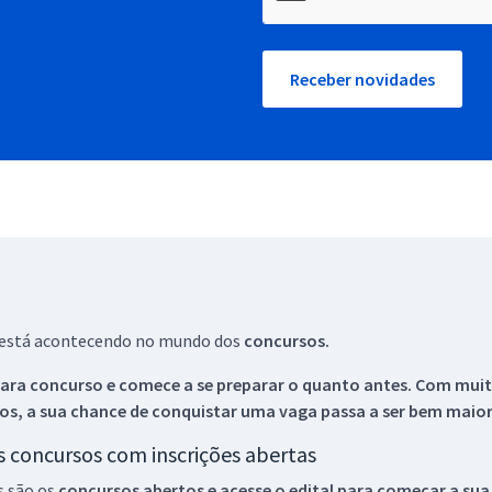
Receber novidades
ue está acontecendo no mundo dos
concursos.
ara concurso e comece a se preparar o quanto antes. Com muita
os, a sua chance de conquistar uma vaga passa a ser bem maior
os concursos com inscrições abertas
s são os
concursos abertos e acesse o edital para começar a sua