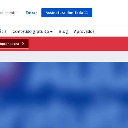
Assinatura
Ilimitada
11
endimento
Entrar
átis
Conteúdo gratuito
Blog
Aprovados
mprar agora