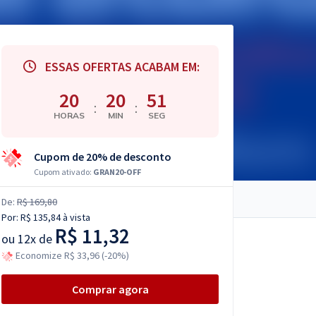
ESSAS OFERTAS ACABAM EM:
20
20
50
:
:
HORAS
MIN
SEG
Cupom de 20% de desconto
Cupom ativado:
GRAN20-OFF
De:
R$ 169,80
Por:
R$ 135,84
à vista
R$ 11,32
ou
12x de
Economize R$ 33,96 (-20%)
Comprar agora