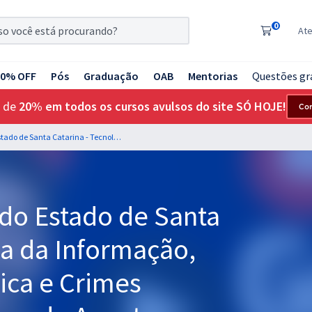
0
At
20% OFF
Pós
Graduação
OAB
Mentorias
Questões gr
 de
20% em todos os cursos avulsos do site SÓ HOJE!
Co
PC SC - Polícia Civil do Estado de Santa Catarina - Tecnologia da Informação, Segurança Cibernética e Crimes Digitais para os Cargos de Agente e Escrivão de Polícia - Professores: Equipe Gran
l do Estado de Santa
ia da Informação,
ica e Crimes