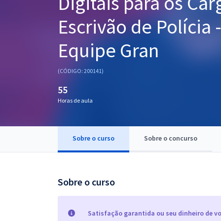
Digitais para os Ca
Pós
Escrivão de Polícia 
Graduação
Equipe Gran
OAB
(CÓDIGO: 200141)
Mentorias
55
Horas de aula
Questões grátis
Conteúdo gratuito
Sobre o curso
Sobre o concurso
Blog
Aprovados
Sobre o curso
Atendimento
Satisfação garantida ou seu dinheiro de vo