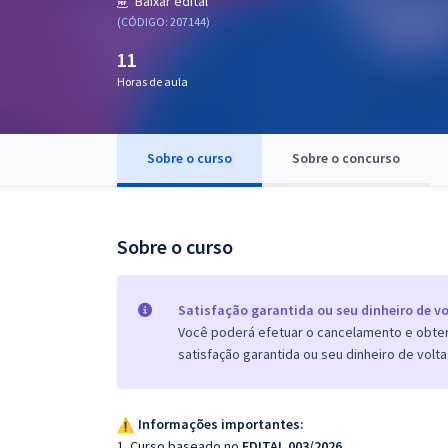
Baixar edital
Pós
(CÓDIGO: 207144)
11
Graduação
Horas de aula
OAB
Mentorias
Sobre o curso
Sobre o concurso
Questões grátis
Sobre o curso
Conteúdo gratuito
Blog
Satisfação garantida ou seu dinheiro de vo
Aprovados
Você poderá efetuar o cancelamento e obter 
satisfação garantida ou seu dinheiro de volta
Atendimento
Informações importantes:
1. Curso baseado no
EDITAL 003/2026
.