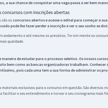
os, a sua chance de conquistar uma vaga passa a ser bem maior
os concursos com inscrições abertas
s são os
concursos abertos e acesse o edital para começar a sua
ido pode lhe fazer perder a inscrição e ver o seu sonho se dis
 em andamento e até mesmo os previstos. Ter em mente os concurso
ais qualidade.
 maneira de estudar para o processo seletivo. Os nossos curso
uito bem como as bancas organizadoras trabalham. Conhecer a
tíssimo, pois cada uma tem a sua forma de administrar os proc
 a materiais exclusivos para o concurso em questão. São diversos 
a facilitar o seu entendimento e tornar o seu cronograma mais fle