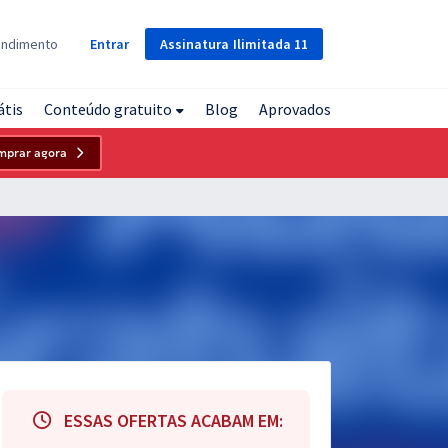
Assinatura
Ilimitada
11
endimento
Entrar
átis
Conteúdo gratuito
Blog
Aprovados
mprar agora
ESSAS OFERTAS ACABAM EM: