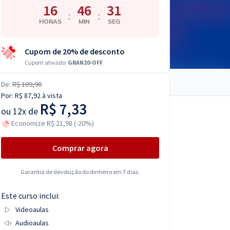
16
46
30
:
:
HORAS
MIN
SEG
Cupom de 20% de desconto
Cupom ativado:
GRAN20-OFF
De:
R$ 109,90
Por:
R$ 87,92
à vista
R$ 7,33
ou
12x de
Economize R$ 21,98 (-20%)
Comprar agora
Garantia de devolução do dinheiro em 7 dias.
Este curso inclui:
Videoaulas
Audioaulas