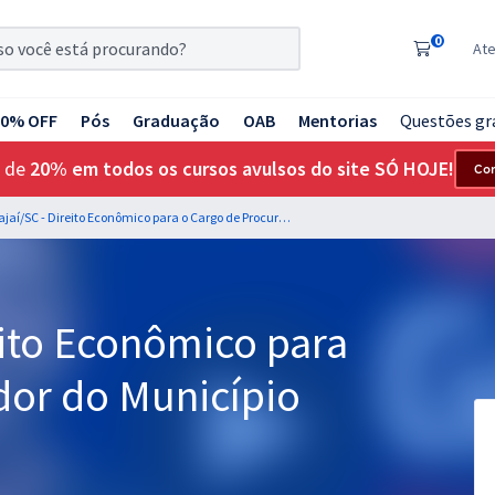
0
At
20% OFF
Pós
Graduação
OAB
Mentorias
Questões gr
 de
20% em todos os cursos avulsos do site SÓ HOJE!
Co
PGM Itajaí/SC - Direito Econômico para o Cargo de Procurador do Município (Pós-Edital)
eito Econômico para
dor do Município