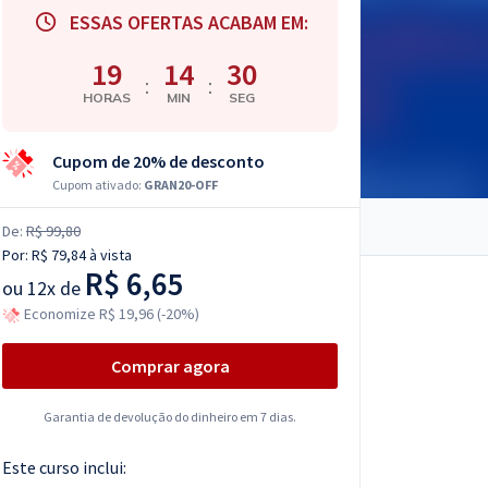
ESSAS OFERTAS ACABAM EM:
19
14
29
:
:
HORAS
MIN
SEG
Cupom de 20% de desconto
Cupom ativado:
GRAN20-OFF
De:
R$ 99,80
Por:
R$ 79,84
à vista
R$ 6,65
ou
12x de
Economize R$ 19,96 (-20%)
Comprar agora
Garantia de devolução do dinheiro em 7 dias.
Este curso inclui: