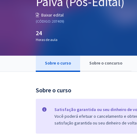
Paiva (Pós-Edital)
Pós
Baixar edital
Graduação
(CÓDIGO: 207409)
24
OAB
Horas de aula
Mentorias
Sobre o curso
Sobre o concurso
Questões grátis
Conteúdo gratuito
Blog
Sobre o curso
Aprovados
Satisfação garantida ou seu dinheiro de vo
Você poderá efetuar o cancelamento e obter 
Atendimento
satisfação garantida ou seu dinheiro de volta