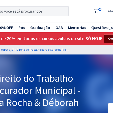
0
At
20% OFF
Pós
Graduação
OAB
Mentorias
Questões gr
 de
20% em todos os cursos avulsos do site SÓ HOJE!
Co
PGM Itupeva/SP - Direito do Trabalho para o Cargo de Procurador Municipal - Professora Fernanda Rocha & Déborah Paiva (Pós-Edital)
reito do Trabalho
curador Municipal -
a Rocha & Déborah