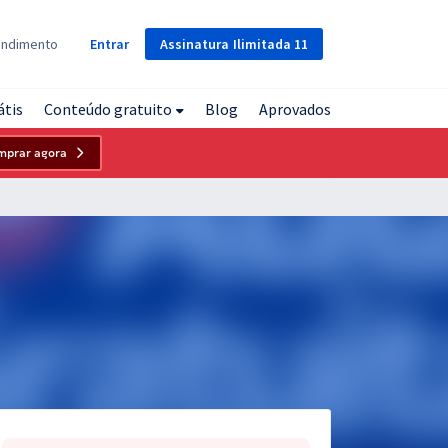
Assinatura
Ilimitada
11
endimento
Entrar
átis
Conteúdo gratuito
Blog
Aprovados
mprar agora