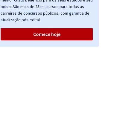
melhor custo benefício para os seus estudos e seu
bolso. São mais de 25 mil cursos para todas as
carreiras de concursos públicos, com garantia de
atualização pós-edital.
Comece hoje