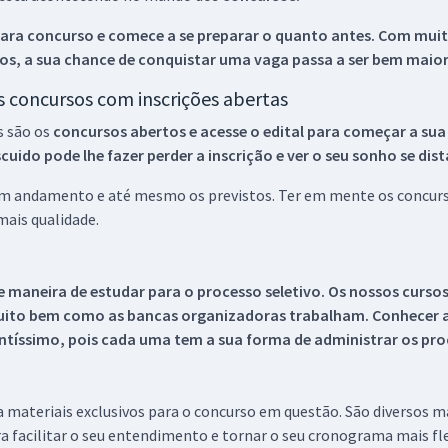
ara concurso e comece a se preparar o quanto antes. Com muita
os, a sua chance de conquistar uma vaga passa a ser bem maior
os concursos com inscrições abertas
s são os
concursos abertos e acesse o edital para começar a sua
ido pode lhe fazer perder a inscrição e ver o seu sonho se dis
 em andamento e até mesmo os previstos. Ter em mente os concurso
ais qualidade.
 maneira de estudar para o processo seletivo. Os nossos curso
uito bem como as bancas organizadoras trabalham. Conhecer a
tíssimo, pois cada uma tem a sua forma de administrar os proc
 a materiais exclusivos para o concurso em questão. São diversos 
a facilitar o seu entendimento e tornar o seu cronograma mais fle