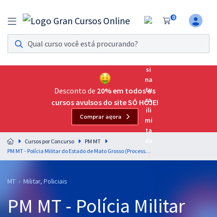
0
Assinatura Ilimitada 11
Acesso a todos os cursos. Teste grátis por 7 dias!
Assinatura OAB Até Passar
Acesso ilimitado a toda preparação para o Exame da
Desconto de
20% em todos os
Ordem, até você passar!
cursos avulsos do site SÓ HOJE!
Comprar agora
Residências Multiprofissionais
Preparação completa e intensiva para as principais
Cursos por Concurso
PM MT
residências em saúde do Brasil
PM MT - Polícia Militar do Estado de Mato Grosso (Processo Seletivo Interno) - Administração Pública e Gestão Estratégica para o Cargo de 3º Sargento - Professores: Equipe Gran
Concursos
MT - Militar, Policiais
Assinatura Ilimitada
PM MT - Polícia Militar
Cursos 20% OFF