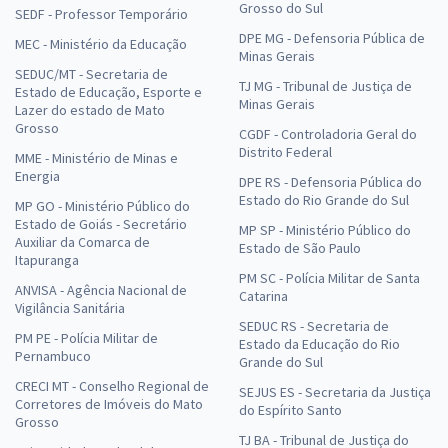
Grosso do Sul
SEDF - Professor Temporário
DPE MG - Defensoria Pública de
MEC - Ministério da Educação
Minas Gerais
SEDUC/MT - Secretaria de
TJ MG - Tribunal de Justiça de
Estado de Educação, Esporte e
Minas Gerais
Lazer do estado de Mato
Grosso
CGDF - Controladoria Geral do
Distrito Federal
MME - Ministério de Minas e
Energia
DPE RS - Defensoria Pública do
Estado do Rio Grande do Sul
MP GO - Ministério Público do
Estado de Goiás - Secretário
MP SP - Ministério Público do
Auxiliar da Comarca de
Estado de São Paulo
Itapuranga
PM SC - Polícia Militar de Santa
ANVISA - Agência Nacional de
Catarina
Vigilância Sanitária
SEDUC RS - Secretaria de
PM PE - Polícia Militar de
Estado da Educação do Rio
Pernambuco
Grande do Sul
CRECI MT - Conselho Regional de
SEJUS ES - Secretaria da Justiça
Corretores de Imóveis do Mato
do Espírito Santo
Grosso
TJ BA - Tribunal de Justiça do