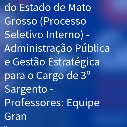
do Estado de Mato
Pós
Grosso (Processo
Graduação
Seletivo Interno) -
OAB
Administração Pública
Mentorias
e Gestão Estratégica
Questões grátis
Conteúdo gratuito
para o Cargo de 3º
Blog
Sargento -
Aprovados
Professores: Equipe
Atendimento
Gran