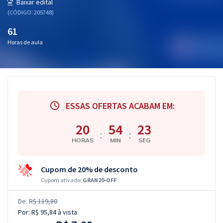
Baixar edital
(CÓDIGO: 205748)
61
Horas de aula
ESSAS OFERTAS ACABAM EM:
20
54
22
:
:
HORAS
MIN
SEG
Cupom de 20% de desconto
Cupom ativado:
GRAN20-OFF
De:
R$ 119,80
Por:
R$ 95,84
à vista