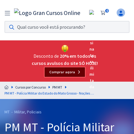
0
Assinatura Ilimitada 11
Acesso a todos os cursos. Teste grátis por 7 dias!
Assinatura OAB Até Passar
Acesso ilimitado a toda preparação para o Exame da
Desconto de
20% em todos os
Ordem, até você passar!
cursos avulsos do site SÓ HOJE!
Comprar agora
Residências Multiprofissionais
Preparação completa e intensiva para as principais
Cursos por Concurso
PM MT
residências em saúde do Brasil
PM MT - Polícia Militar do Estado do Mato Grosso - Noções de Informática para o Cargo: Aluno-A-Soldado - Professores: Fabrício Melo e Vítor Kessler (Pré-edital)
Concursos
MT - Militar, Policiais
Assinatura Ilimitada
PM MT - Polícia Militar
Cursos 20% OFF