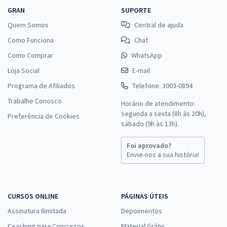
GRAN
SUPORTE
Quem Somos
Central de ajuda
Como Funciona
Chat
Como Comprar
WhatsApp
Loja Social
E-mail
Programa de Afiliados
Telefone: 3003-0894
Trabalhe Conosco
Horário de atendimento:
segunda a sexta (8h às 20h),
Preferência de Cookies
sábado (9h às 13h).
Foi aprovado?
Envie-nos a sua história!
CURSOS ONLINE
PÁGINAS ÚTEIS
Assinatura Ilimitada
Depoimentos
Coaching para Concursos
Material Grátis