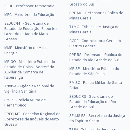
Grosso do Sul
SEDF - Professor Temporário
DPE MG - Defensoria Pública de
MEC - Ministério da Educação
Minas Gerais
SEDUC/MT - Secretaria de
TJ MG - Tribunal de Justiça de
Estado de Educação, Esporte e
Minas Gerais
Lazer do estado de Mato
Grosso
CGDF - Controladoria Geral do
Distrito Federal
MME - Ministério de Minas e
Energia
DPE RS - Defensoria Pública do
Estado do Rio Grande do Sul
MP GO - Ministério Público do
Estado de Goiás - Secretário
MP SP - Ministério Público do
Auxiliar da Comarca de
Estado de São Paulo
Itapuranga
PM SC - Polícia Militar de Santa
ANVISA - Agência Nacional de
Catarina
Vigilância Sanitária
SEDUC RS - Secretaria de
PM PE - Polícia Militar de
Estado da Educação do Rio
Pernambuco
Grande do Sul
CRECI MT - Conselho Regional de
SEJUS ES - Secretaria da Justiça
Corretores de Imóveis do Mato
do Espírito Santo
Grosso
TJ BA - Tribunal de Justiça do