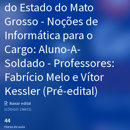
do Estado do Mato
Pós
Grosso - Noções de
Graduação
Informática para o
OAB
Cargo: Aluno-A-
Mentorias
Soldado - Professores:
Questões grátis
Conteúdo gratuito
Fabrício Melo e Vítor
Blog
Kessler (Pré-edital)
Aprovados
Baixar edital
(CÓDIGO: 196672)
Atendimento
44
Horas de aula