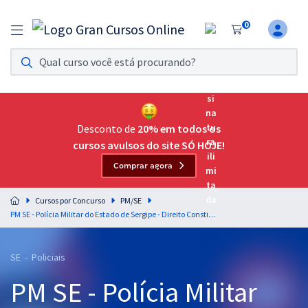
0
Assinatura Ilimitada 11
Acesso a todos os cursos. Teste grátis por 7 dias!
Assinatura OAB Até Passar
Acesso ilimitado a toda preparação para o Exame da
Desconto de
20% em todos os
Ordem, até você passar!
cursos avulsos do site SÓ HOJE!
Comprar agora
Residências Multiprofissionais
Preparação completa e intensiva para as principais
Cursos por Concurso
PM/SE
residências em saúde do Brasil
PM SE - Polícia Militar do Estado de Sergipe - Direito Constitucional para o Cargo de Oficial PM (Combatente) - Professor: Luciano Dutra
Concursos
SE - Policiais
Assinatura Ilimitada
PM SE - Polícia Militar
Cursos 20% OFF