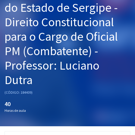
do Estado de Sergipe -
Pós
Direito Constitucional
Graduação
para o Cargo de Oficial
OAB
PM (Combatente) -
Mentorias
Professor: Luciano
Questões grátis
Conteúdo gratuito
Dutra
Blog
(CÓDIGO: 184409)
Aprovados
40
Horas de aula
Atendimento