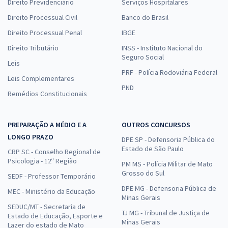
Direito Previdenciário
Serviços Hospitalares
Direito Processual Civil
Banco do Brasil
Direito Processual Penal
IBGE
Direito Tributário
INSS - Instituto Nacional do
Seguro Social
Leis
PRF - Polícia Rodoviária Federal
Leis Complementares
PND
Remédios Constitucionais
PREPARAÇÃO A MÉDIO E A
OUTROS CONCURSOS
LONGO PRAZO
DPE SP - Defensoria Pública do
Estado de São Paulo
CRP SC - Conselho Regional de
Psicologia - 12ª Região
PM MS - Polícia Militar de Mato
Grosso do Sul
SEDF - Professor Temporário
DPE MG - Defensoria Pública de
MEC - Ministério da Educação
Minas Gerais
SEDUC/MT - Secretaria de
TJ MG - Tribunal de Justiça de
Estado de Educação, Esporte e
Minas Gerais
Lazer do estado de Mato