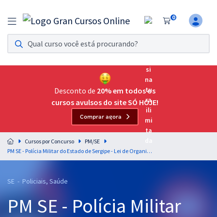
0
Assinatura Ilimitada 11
Acesso a todos os cursos. Teste grátis por 7 dias!
Assinatura OAB Até Passar
Acesso ilimitado a toda preparação para o Exame da
Desconto de
20% em todos os
Ordem, até você passar!
cursos avulsos do site SÓ HOJE!
Comprar agora
Residências Multiprofissionais
Preparação completa e intensiva para as principais
Cursos por Concurso
PM/SE
residências em saúde do Brasil
PM SE - Polícia Militar do Estado de Sergipe - Lei de Organização Básica da PMSE - Lei nº 3.669/95 - Professor: Eduardo Galante (Pós-Edital)
Concursos
SE - Policiais, Saúde
Assinatura Ilimitada
PM SE - Polícia Militar
Cursos 20% OFF