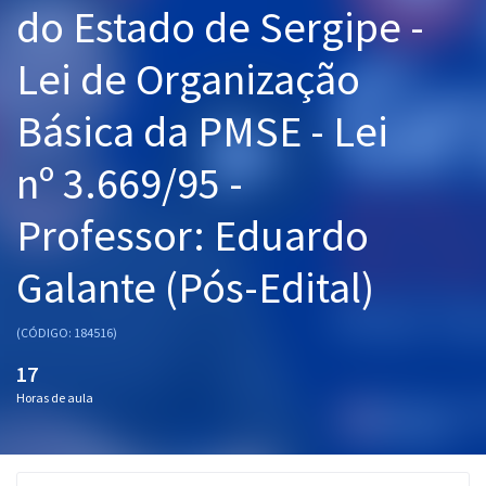
do Estado de Sergipe -
Pós
Lei de Organização
Graduação
Básica da PMSE - Lei
OAB
nº 3.669/95 -
Mentorias
Professor: Eduardo
Questões grátis
Conteúdo gratuito
Galante (Pós-Edital)
Blog
(CÓDIGO: 184516)
Aprovados
17
Horas de aula
Atendimento