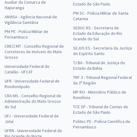
Auxiliar da Comarca de
Estado de São Paulo
Itapuranga
PM SC - Polícia Militar de Santa
ANVISA - Agência Nacional de
Catarina
Vigilância Sanitária
SEDUC RS - Secretaria de
PM PE - Polícia Militar de
Estado da Educação do Rio
Pernambuco
Grande do Sul
CRECI MT - Conselho Regional de
SEJUS ES - Secretaria da Justiça
Corretores de Imóveis do Mato
do Espírito Santo
Grosso
TJ BA - Tribunal de Justiça do
Universidade Federal de
Estado da Bahia
Catalão - UFCAT
TRF 3 - Tribunal Regional Federal
UFR - Universidade Federal de
da 3ª Região
Rondonópolis
MP RO - Ministério Público de
CRA MS - Conselho Regional de
Rondônia
Administração do Mato Grosso
do Sul
TCE SP - Tribunal de Contas do
Estado de São Paulo
UFJ - Universidade Federal de
Jataí
Politec PE - Polícia Científica de
Pernambuco
UFRN - Universidade Federal do
Rio Grande do Norte