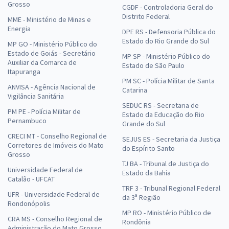
Grosso
CGDF - Controladoria Geral do
Distrito Federal
MME - Ministério de Minas e
Energia
DPE RS - Defensoria Pública do
Estado do Rio Grande do Sul
MP GO - Ministério Público do
Estado de Goiás - Secretário
MP SP - Ministério Público do
Auxiliar da Comarca de
Estado de São Paulo
Itapuranga
PM SC - Polícia Militar de Santa
ANVISA - Agência Nacional de
Catarina
Vigilância Sanitária
SEDUC RS - Secretaria de
PM PE - Polícia Militar de
Estado da Educação do Rio
Pernambuco
Grande do Sul
CRECI MT - Conselho Regional de
SEJUS ES - Secretaria da Justiça
Corretores de Imóveis do Mato
do Espírito Santo
Grosso
TJ BA - Tribunal de Justiça do
Universidade Federal de
Estado da Bahia
Catalão - UFCAT
TRF 3 - Tribunal Regional Federal
UFR - Universidade Federal de
da 3ª Região
Rondonópolis
MP RO - Ministério Público de
CRA MS - Conselho Regional de
Rondônia
Administração do Mato Grosso