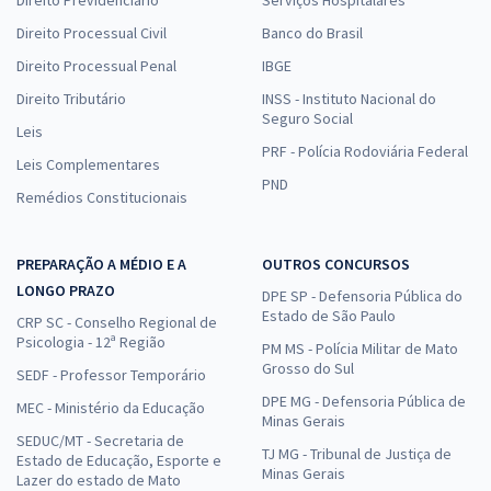
Direito Processual Civil
Banco do Brasil
Direito Processual Penal
IBGE
Direito Tributário
INSS - Instituto Nacional do
Seguro Social
Leis
PRF - Polícia Rodoviária Federal
Leis Complementares
PND
Remédios Constitucionais
PREPARAÇÃO A MÉDIO E A
OUTROS CONCURSOS
LONGO PRAZO
DPE SP - Defensoria Pública do
Estado de São Paulo
CRP SC - Conselho Regional de
Psicologia - 12ª Região
PM MS - Polícia Militar de Mato
Grosso do Sul
SEDF - Professor Temporário
DPE MG - Defensoria Pública de
MEC - Ministério da Educação
Minas Gerais
SEDUC/MT - Secretaria de
TJ MG - Tribunal de Justiça de
Estado de Educação, Esporte e
Minas Gerais
Lazer do estado de Mato