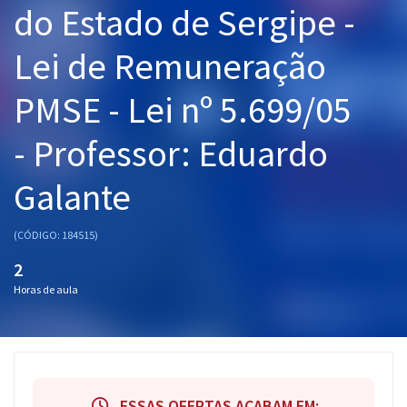
do Estado de Sergipe -
Pós
Lei de Remuneração
Graduação
PMSE - Lei nº 5.699/05
OAB
- Professor: Eduardo
Mentorias
Galante
Questões grátis
Conteúdo gratuito
(CÓDIGO: 184515)
Blog
2
Horas de aula
Aprovados
Atendimento
ESSAS OFERTAS ACABAM EM: