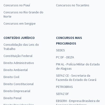
Concursos no Piauí
Concursos no Tocantins
Concursos no Rio Grande do
Norte
Concursos em Sergipe
CONTEÚDO JURÍDICO
CONCURSOS MAIS
PROCURADOS
Consolidação das Leis do
Trabalho
SEDES
Constituição Federal
PC DF - DELTA
Direito Administrativo
PM AL - Polícia Militar do Estado
de Alagoas
Direito Ambiental
SEFAZ CE - Secretaria da
Direito Civil
Fazenda do Estado do Ceará
Direito Constitucional
PETROBRAS
Direito Empresarial
SEFAZ DF
Direito Penal
EBSERH - Empresa Brasileira de
Direito Previdenciário
Serviços Hospitalares