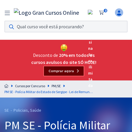
0
Assinatura Ilimitada 11
Acesso a todos os cursos. Teste grátis por 7 dias!
Assinatura OAB Até Passar
Acesso ilimitado a toda preparação para o Exame da
Desconto de
20% em todos os
Ordem, até você passar!
cursos avulsos do site SÓ HOJE!
Comprar agora
Residências Multiprofissionais
Preparação completa e intensiva para as principais
Cursos por Concurso
PM/SE
residências em saúde do Brasil
PM SE - Polícia Militar do Estado de Sergipe - Lei de Remuneração PMSE - Lei nº 5.699/05 - Professor: Eduardo Galante
Concursos
SE - Policiais, Saúde
Assinatura Ilimitada
PM SE - Polícia Militar
Cursos 20% OFF