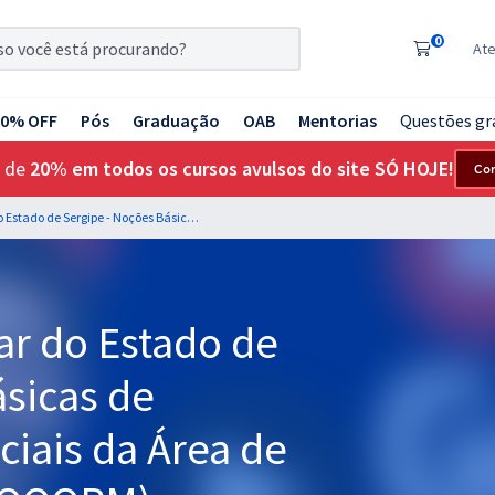
0
At
20% OFF
Pós
Graduação
OAB
Mentorias
Questões gr
 de
20% em todos os cursos avulsos do site SÓ HOJE!
Co
PM SE - Polícia Militar do Estado de Sergipe - Noções Básicas de Informática para Oficiais da Área de Saúde - (QOMPM), (QOOPM) e QOMVPM) - Professor: Mauricio Franceschini
tar do Estado de
ásicas de
ciais da Área de