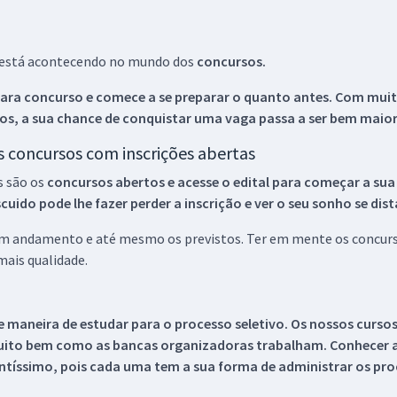
ue está acontecendo no mundo dos
concursos.
ara concurso e comece a se preparar o quanto antes. Com muita
os, a sua chance de conquistar uma vaga passa a ser bem maior
os concursos com inscrições abertas
s são os
concursos abertos e acesse o edital para começar a sua
ido pode lhe fazer perder a inscrição e ver o seu sonho se dis
 em andamento e até mesmo os previstos. Ter em mente os concurso
ais qualidade.
 maneira de estudar para o processo seletivo. Os nossos curso
uito bem como as bancas organizadoras trabalham. Conhecer a
tíssimo, pois cada uma tem a sua forma de administrar os proc