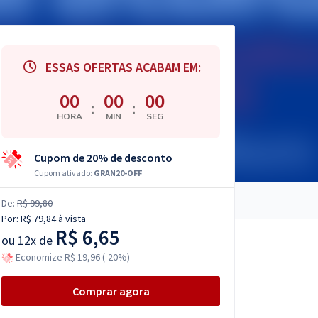
ESSAS OFERTAS ACABAM EM:
00
00
00
:
:
HORA
MIN
SEG
Cupom de 20% de desconto
Cupom ativado:
GRAN20-OFF
De:
R$ 99,80
Por:
R$ 79,84
à vista
R$ 6,65
ou
12x de
Economize R$ 19,96 (-20%)
Comprar agora