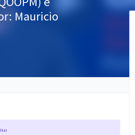
(QOOPM) e
r: Mauricio
lta!