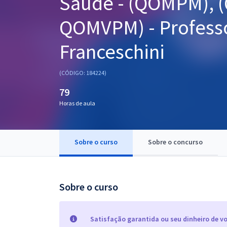
Saúde - (QOMPM), 
Pós
QOMVPM) - Professo
Graduação
Franceschini
OAB
(CÓDIGO: 184224)
Mentorias
79
Horas de aula
Questões grátis
Conteúdo gratuito
Sobre o curso
Sobre o concurso
Blog
Aprovados
Sobre o curso
Atendimento
Satisfação garantida ou seu dinheiro de vo