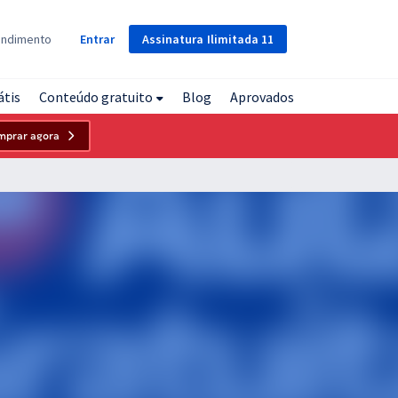
Assinatura
Ilimitada
11
endimento
Entrar
átis
Conteúdo gratuito
Blog
Aprovados
mprar agora