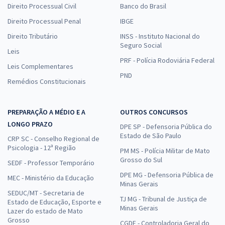
Direito Processual Civil
Banco do Brasil
Direito Processual Penal
IBGE
Direito Tributário
INSS - Instituto Nacional do
Seguro Social
Leis
PRF - Polícia Rodoviária Federal
Leis Complementares
PND
Remédios Constitucionais
PREPARAÇÃO A MÉDIO E A
OUTROS CONCURSOS
LONGO PRAZO
DPE SP - Defensoria Pública do
Estado de São Paulo
CRP SC - Conselho Regional de
Psicologia - 12ª Região
PM MS - Polícia Militar de Mato
Grosso do Sul
SEDF - Professor Temporário
DPE MG - Defensoria Pública de
MEC - Ministério da Educação
Minas Gerais
SEDUC/MT - Secretaria de
TJ MG - Tribunal de Justiça de
Estado de Educação, Esporte e
Minas Gerais
Lazer do estado de Mato
Grosso
CGDF - Controladoria Geral do