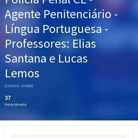
Pós
Agente Penitenciário -
Graduação
Língua Portuguesa -
OAB
Professores: Elias
Mentorias
Santana e Lucas
Questões grátis
Lemos
Conteúdo gratuito
(CÓDIGO: 174085)
Blog
37
Aprovados
Horas de aula
Atendimento