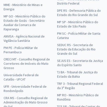
Distrito Federal
MME - Ministério de Minas e
Energia
DPE RS - Defensoria Pública do
Estado do Rio Grande do Sul
MP GO - Ministério Público do
Estado de Goiás - Secretário
MP SP - Ministério Público do
Auxiliar da Comarca de
Estado de São Paulo
Itapuranga
PM SC - Polícia Militar de Santa
ANVISA - Agência Nacional de
Catarina
Vigilância Sanitária
SEDUC RS - Secretaria de
PM PE - Polícia Militar de
Estado da Educação do Rio
Pernambuco
Grande do Sul
CRECI MT - Conselho Regional de
SEJUS ES - Secretaria da Justiça
Corretores de Imóveis do Mato
do Espírito Santo
Grosso
TJ BA - Tribunal de Justiça do
Universidade Federal de
Estado da Bahia
Catalão - UFCAT
TRF 3 - Tribunal Regional Federal
UFR - Universidade Federal de
da 3ª Região
Rondonópolis
MP RO - Ministério Público de
CRA MS - Conselho Regional de
Rondônia
Administração do Mato Grosso
do Sul
TCE SP - Tribunal de Contas do