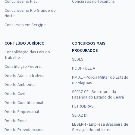
Concursos no Piauí
Concursos no Tocantins
Concursos no Rio Grande do
Norte
Concursos em Sergipe
CONTEÚDO JURÍDICO
CONCURSOS MAIS
PROCURADOS
Consolidação das Leis do
Trabalho
SEDES
Constituição Federal
PC DF - DELTA
Direito Administrativo
PM AL - Polícia Militar do Estado
de Alagoas
Direito Ambiental
SEFAZ CE - Secretaria da
Direito Civil
Fazenda do Estado do Ceará
Direito Constitucional
PETROBRAS
Direito Empresarial
SEFAZ DF
Direito Penal
EBSERH - Empresa Brasileira de
Direito Previdenciário
Serviços Hospitalares