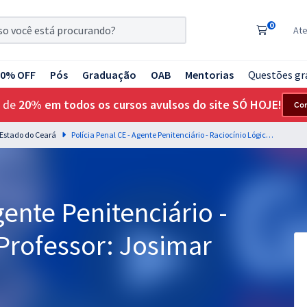
0
At
20% OFF
Pós
Graduação
OAB
Mentorias
Questões gr
 de
20% em todos os cursos avulsos do site SÓ HOJE!
Co
o Estado do Ceará
Polícia Penal CE - Agente Penitenciário - Raciocínio Lógico - Professor: Josimar Padilha
gente Penitenciário -
 Professor: Josimar