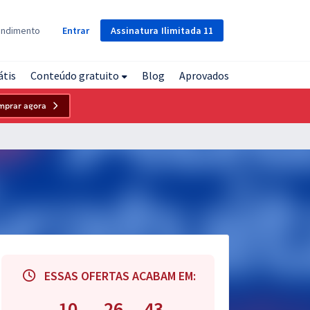
Assinatura
Ilimitada
11
endimento
Entrar
átis
Conteúdo gratuito
Blog
Aprovados
mprar agora
ESSAS OFERTAS ACABAM EM:
10
26
42