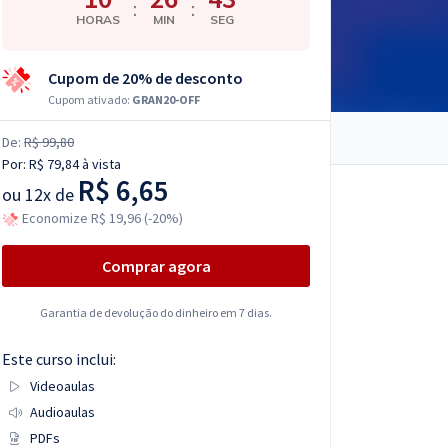
:
:
HORAS
MIN
SEG
Cupom de 20% de desconto
Cupom ativado:
GRAN20-OFF
De:
R$ 99,80
Por:
R$ 79,84
à vista
R$ 6,65
ou
12x de
Economize R$ 19,96 (-20%)
Comprar agora
Garantia de devolução do dinheiro em 7 dias.
Este curso inclui:
Videoaulas
Audioaulas
PDFs