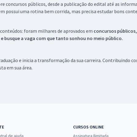
re concursos públicos, desde a publicação do edital até as inform
em possui uma rotina bem corrida, mas precisa estudar bons conte
 conteúdos: foram milhares de aprovados em
concursos públicos,
s e busque a vaga com que tanto sonhou no meio público.
aduação e inicia a transformação da sua carreira. Contribuindo c
ista em sua área.
TE
CURSOS ONLINE
tral de ajuda
Assinatura Ilimitada