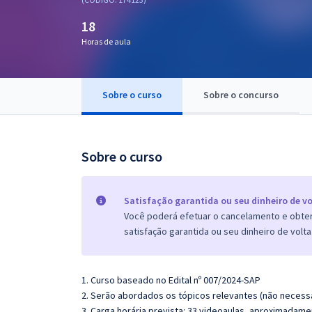
Pós
18
Graduação
Horas de aula
OAB
Sobre o curso
Sobre o concurso
Mentorias
Questões grátis
Sobre o curso
Conteúdo gratuito
Blog
Satisfação garantida ou seu dinheiro de vo
Você poderá efetuar o cancelamento e obter 
Aprovados
satisfação garantida ou seu dinheiro de volta
Atendimento
1. Curso baseado no Edital nº 007/2024-SAP
2. Serão abordados os tópicos relevantes (não necessa
3. Carga horária prevista: 33 videoaulas, aproximadame