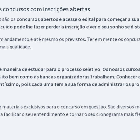
os concursos com inscrições abertas
s são os
concursos abertos e acesse o edital para começar a sua
ido pode lhe fazer perder a inscrição e ver o seu sonho se dis
 em andamento e até mesmo os previstos. Ter em mente os concurso
ais qualidade.
 maneira de estudar para o processo seletivo. Os nossos curso
uito bem como as bancas organizadoras trabalham. Conhecer a
tíssimo, pois cada uma tem a sua forma de administrar os proc
 a materiais exclusivos para o concurso em questão. São diversos 
a facilitar o seu entendimento e tornar o seu cronograma mais fle