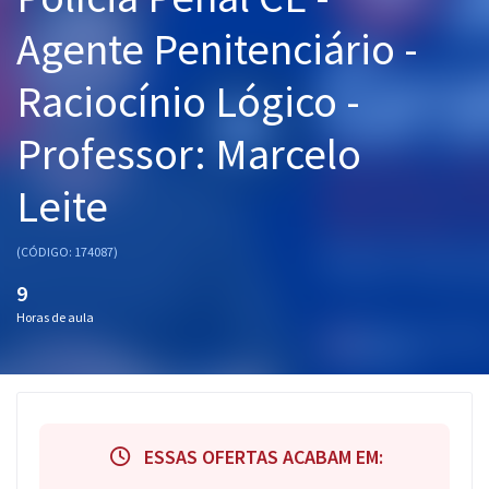
Pós
Agente Penitenciário -
Graduação
Raciocínio Lógico -
OAB
Professor: Marcelo
Mentorias
Leite
Questões grátis
(CÓDIGO: 174087)
Conteúdo gratuito
9
Blog
Horas de aula
Aprovados
Atendimento
ESSAS OFERTAS ACABAM EM: