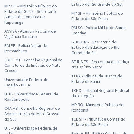
Estado do Rio Grande do Sul
MP GO - Ministério Público do
Estado de Goiás - Secretário
MP SP - Ministério Público do
Auxiliar da Comarca de
Estado de São Paulo
Itapuranga
PM SC - Polícia Militar de Santa
ANVISA - Agência Nacional de
Catarina
Vigilância Sanitária
SEDUC RS - Secretaria de
PM PE - Polícia Militar de
Estado da Educação do Rio
Pernambuco
Grande do Sul
CRECI MT - Conselho Regional de
SEJUS ES - Secretaria da Justiça
Corretores de Imóveis do Mato
do Espírito Santo
Grosso
TJ BA - Tribunal de Justiça do
Universidade Federal de
Estado da Bahia
Catalão - UFCAT
TRF 3 - Tribunal Regional Federal
UFR - Universidade Federal de
da 3ª Região
Rondonópolis
MP RO - Ministério Público de
CRA MS - Conselho Regional de
Rondônia
Administração do Mato Grosso
do Sul
TCE SP - Tribunal de Contas do
Estado de São Paulo
UFJ - Universidade Federal de
Jataí
Politec PE - Polícia Científica de