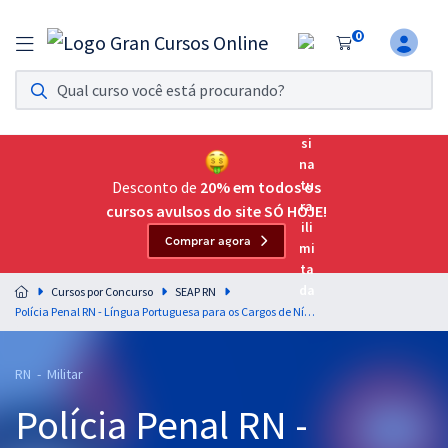
0
Assinatura Ilimitada 11
Acesso a todos os cursos. Teste grátis por 7 dias!
Assinatura OAB Até Passar
Acesso ilimitado a toda preparação para o Exame da
Desconto de
20% em todos os
Ordem, até você passar!
cursos avulsos do site SÓ HOJE!
Comprar agora
Residências Multiprofissionais
Preparação completa e intensiva para as principais
Cursos por Concurso
SEAP RN
residências em saúde do Brasil
Polícia Penal RN​ - Língua Portuguesa para os Cargos de Nível Superior - Professores: Elias Santana e Lucas Lemos (Pós-Edital)
Concursos
RN - Militar
Assinatura Ilimitada
Polícia Penal RN​ -
Cursos 20% OFF