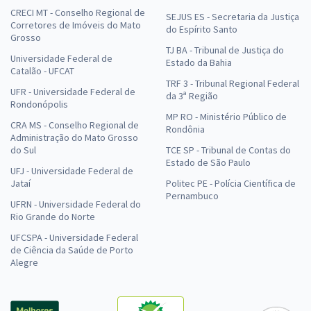
CRECI MT - Conselho Regional de
SEJUS ES - Secretaria da Justiça
Corretores de Imóveis do Mato
do Espírito Santo
Grosso
TJ BA - Tribunal de Justiça do
Universidade Federal de
Estado da Bahia
Catalão - UFCAT
TRF 3 - Tribunal Regional Federal
UFR - Universidade Federal de
da 3ª Região
Rondonópolis
MP RO - Ministério Público de
CRA MS - Conselho Regional de
Rondônia
Administração do Mato Grosso
do Sul
TCE SP - Tribunal de Contas do
Estado de São Paulo
UFJ - Universidade Federal de
Jataí
Politec PE - Polícia Científica de
Pernambuco
UFRN - Universidade Federal do
Rio Grande do Norte
UFCSPA - Universidade Federal
de Ciência da Saúde de Porto
Alegre