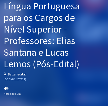
Língua Portuguesa
Pós
para os Cargos de
Graduação
Nível Superior -
OAB
Professores: Elias
Mentorias
Santana e Lucas
Questões grátis
Conteúdo gratuito
Lemos (Pós-Edital)
Blog
Baixar edital
Aprovados
(CÓDIGO: 207321)
49
Atendimento
Horas de aula