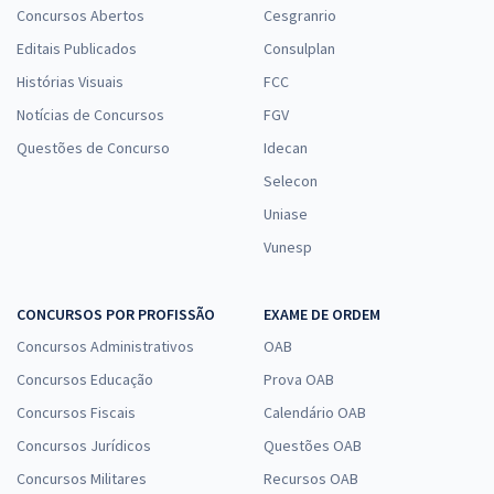
Concursos Abertos
Cesgranrio
Editais Publicados
Consulplan
Histórias Visuais
FCC
Notícias de Concursos
FGV
Questões de Concurso
Idecan
Selecon
Uniase
Vunesp
CONCURSOS POR PROFISSÃO
EXAME DE ORDEM
Concursos Administrativos
OAB
Concursos Educação
Prova OAB
Concursos Fiscais
Calendário OAB
Concursos Jurídicos
Questões OAB
Concursos Militares
Recursos OAB