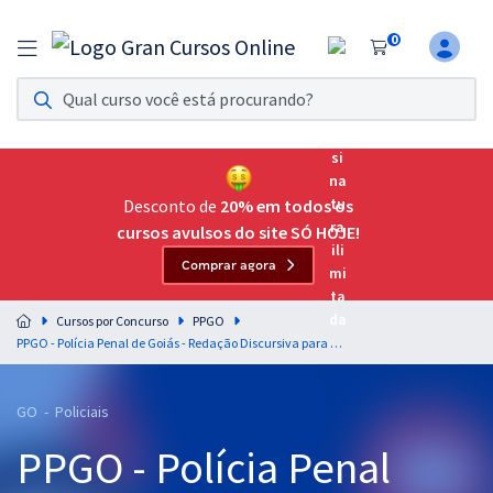
0
Assinatura Ilimitada 11
Acesso a todos os cursos. Teste grátis por 7 dias!
Assinatura OAB Até Passar
Acesso ilimitado a toda preparação para o Exame da
Desconto de
20% em todos os
Ordem, até você passar!
cursos avulsos do site SÓ HOJE!
Comprar agora
Residências Multiprofissionais
Preparação completa e intensiva para as principais
Cursos por Concurso
PPGO
residências em saúde do Brasil
PPGO - Polícia Penal de Goiás - Redação Discursiva para o Cargo: Policial Penal - Professores: Paulinho Kuririn e Danielle Rolim
Concursos
GO - Policiais
Assinatura Ilimitada
PPGO - Polícia Penal
Cursos 20% OFF