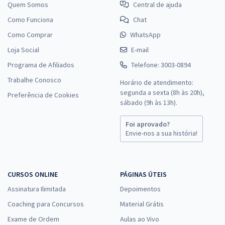
Quem Somos
Central de ajuda
Como Funciona
Chat
Como Comprar
WhatsApp
Loja Social
E-mail
Programa de Afiliados
Telefone: 3003-0894
Trabalhe Conosco
Horário de atendimento:
segunda a sexta (8h às 20h),
Preferência de Cookies
sábado (9h às 13h).
Foi aprovado?
Envie-nos a sua história!
CURSOS ONLINE
PÁGINAS ÚTEIS
Assinatura Ilimitada
Depoimentos
Coaching para Concursos
Material Grátis
Exame de Ordem
Aulas ao Vivo