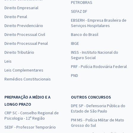
PETROBRAS
Direito Empresarial
SEFAZ DF
Direito Penal
EBSERH - Empresa Brasileira de
Direito Previdenciário
Serviços Hospitalares
Direito Processual Civil
Banco do Brasil
Direito Processual Penal
IBGE
Direito Tributário
INSS - Instituto Nacional do
Seguro Social
Leis
PRF - Polícia Rodoviária Federal
Leis Complementares
PND
Remédios Constitucionais
PREPARAÇÃO A MÉDIO E A
OUTROS CONCURSOS
LONGO PRAZO
DPE SP - Defensoria Pública do
Estado de São Paulo
CRP SC - Conselho Regional de
Psicologia - 12ª Região
PM MS - Polícia Militar de Mato
Grosso do Sul
SEDF - Professor Temporário