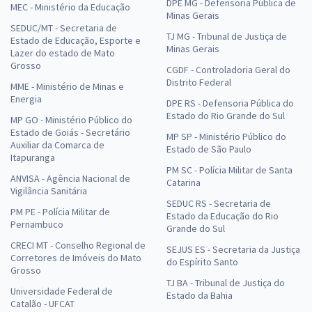
DPE MG - Defensoria Pública de
MEC - Ministério da Educação
Minas Gerais
SEDUC/MT - Secretaria de
TJ MG - Tribunal de Justiça de
Estado de Educação, Esporte e
Minas Gerais
Lazer do estado de Mato
Grosso
CGDF - Controladoria Geral do
Distrito Federal
MME - Ministério de Minas e
Energia
DPE RS - Defensoria Pública do
Estado do Rio Grande do Sul
MP GO - Ministério Público do
Estado de Goiás - Secretário
MP SP - Ministério Público do
Auxiliar da Comarca de
Estado de São Paulo
Itapuranga
PM SC - Polícia Militar de Santa
ANVISA - Agência Nacional de
Catarina
Vigilância Sanitária
SEDUC RS - Secretaria de
PM PE - Polícia Militar de
Estado da Educação do Rio
Pernambuco
Grande do Sul
CRECI MT - Conselho Regional de
SEJUS ES - Secretaria da Justiça
Corretores de Imóveis do Mato
do Espírito Santo
Grosso
TJ BA - Tribunal de Justiça do
Universidade Federal de
Estado da Bahia
Catalão - UFCAT