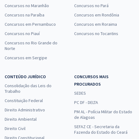
Concursos no Maranhão
Concursos no Pará
Concursos na Paraíba
Concursos em Rondônia
Concursos em Pernambuco
Concursos em Roraima
Concursos no Piauí
Concursos no Tocantins
Concursos no Rio Grande do
Norte
Concursos em Sergipe
CONTEÚDO JURÍDICO
CONCURSOS MAIS
PROCURADOS
Consolidação das Leis do
Trabalho
SEDES
Constituição Federal
PC DF - DELTA
Direito Administrativo
PM AL - Polícia Militar do Estado
de Alagoas
Direito Ambiental
SEFAZ CE - Secretaria da
Direito Civil
Fazenda do Estado do Ceará
Direito Constitucional