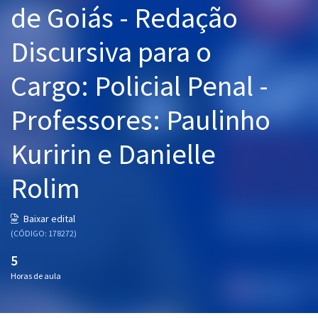
de Goiás - Redação
Pós
Discursiva para o
Graduação
Cargo: Policial Penal -
OAB
Professores: Paulinho
Mentorias
Kuririn e Danielle
Questões grátis
Conteúdo gratuito
Rolim
Blog
Baixar edital
Aprovados
(CÓDIGO: 178272)
5
Atendimento
Horas de aula